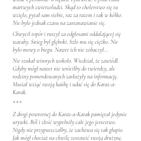
martwych zwierzoludzi. Skąd to cholerstwo się tu
wzięło, pytał sam siebie, raz za razem i tak w kółko.
Nie było jednak czasu na zastanawianie się.
Chwycił topór i ruszył za odgłosami oddalającej się
watahy. Śnieg był głęboki. Szło mu się ciężko. Nie
było mowy o biegu. Nawet ich nie zobaczył…
Nie szukał winnych wokoło. Wiedział, że zawiódł.
Gdyby mógł nawet nie wróciłby do twierdzy, ale
rodziny pomordowanych zasłużyły na informację.
Musiał wziąć swoją hańbę i udać się do Karaz-a-
Karak.
***
Z drogi powrotnej do Karaz-a-Karak pamiętał jedynie
urywki. Ból i złość wypełniły całe jego jestestwo.
Nigdy nie przypuszczałby, że zachowa się tak głupio.
Jak mógł chociaż na chwilę zostawić swoją drużynę.