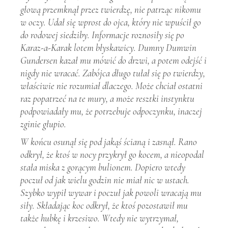
głową przemknął przez twierdzę, nie patrząc nikomu
w oczy. Udał się wprost do ojca, który nie wpuścił go
do rodowej siedziby. Informacje roznosiły się po
Karaz-a-Karak lotem błyskawicy. Dumny Dumwin
Gundersen kazał mu mówić do drzwi, a potem odejść i
nigdy nie wracać. Zabójca długo tułał się po twierdzy,
właściwie nie rozumiał dlaczego. Może chciał ostatni
raz popatrzeć na te mury, a może resztki instynktu
podpowiadały mu, że potrzebuje odpoczynku, inaczej
zginie głupio.
W końcu osunął się pod jakąś ścianą i zasnął. Rano
odkrył, że ktoś w nocy przykrył go kocem, a nieopodal
stała miska z gorącym bulionem. Dopiero wtedy
poczuł od jak wielu godzin nie miał nic w ustach.
Szybko wypił wywar i poczuł jak powoli wracają mu
siły. Składając koc odkrył, że ktoś pozostawił mu
także hubkę i krzesiwo. Wtedy nie wytrzymał,