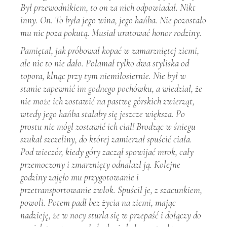
Był przewodnikiem, to on za nich odpowiadał. Nikt
inny. On. To była jego wina, jego hańba. Nie pozostało
mu nic poza pokutą. Musiał uratować honor rodziny.
Pamiętał, jak próbował kopać w zamarzniętej ziemi,
ale nic to nie dało. Połamał tylko dwa styliska od
topora, klnąc przy tym niemiłosiernie. Nie był w
stanie zapewnić im godnego pochówku, a wiedział, że
nie może ich zostawić na pastwę górskich zwierząt,
wtedy jego hańba stałaby się jeszcze większa. Po
prostu nie mógł zostawić ich ciał! Brodząc w śniegu
szukał szczeliny, do której zamierzał spuścić ciała.
Pod wieczór, kiedy góry zaczął spowijać mrok, cały
przemoczony i zmarznięty odnalazł ją. Kolejne
godziny zajęło mu przygotowanie i
przetransportowanie zwłok. Spuścił je, z szacunkiem,
powoli. Potem padł bez życia na ziemi, mając
nadzieję, że w nocy sturla się w przepaść i dołączy do