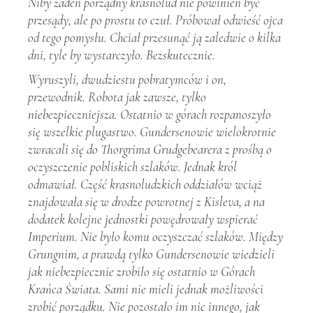
Niby żaden porządny krasnolud nie powinien być
przesądy, ale po prostu to czuł. Próbował odwieść ojca
od tego pomysłu. Chciał przesunąć ją zaledwie o kilka
dni, tyle by wystarczyło. Bezskutecznie.
Wyruszyli, dwudziestu pobratymców i on,
przewodnik. Robota jak zawsze, tylko
niebezpieczniejsza. Ostatnio w górach rozpanoszyło
się wszelkie plugastwo. Gundersenowie wielokrotnie
zwracali się do Thorgrima Grudgebearera z prośbą o
oczyszczenie pobliskich szlaków. Jednak król
odmawiał. Część krasnoludzkich oddziałów wciąż
znajdowała się w drodze powrotnej z Kisleva, a na
dodatek kolejne jednostki powędrowały wspierać
Imperium. Nie było komu oczyszczać szlaków. Między
Grungnim, a prawdą tylko Gundersenowie wiedzieli
jak niebezpiecznie zrobiło się ostatnio w Górach
Krańca Świata. Sami nie mieli jednak możliwości
zrobić porządku. Nie pozostało im nic innego, jak