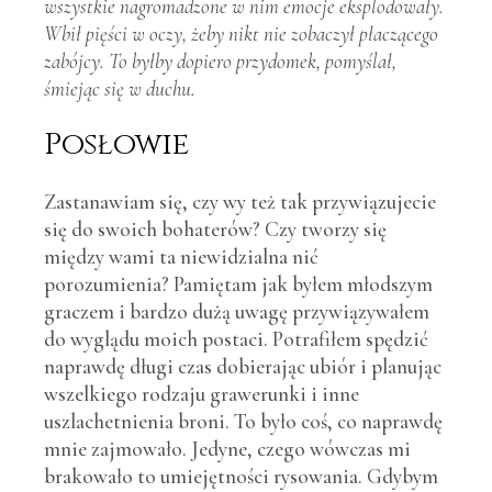
wszystkie nagromadzone w nim emocje eksplodowały.
Wbił pięści w oczy, żeby nikt nie zobaczył płaczącego
zabójcy. To byłby dopiero przydomek, pomyślał,
śmiejąc się w duchu.
Posłowie
Zastanawiam się, czy wy też tak przywiązujecie
się do swoich bohaterów? Czy tworzy się
między wami ta niewidzialna nić
porozumienia? Pamiętam jak byłem młodszym
graczem i bardzo dużą uwagę przywiązywałem
do wyglądu moich postaci. Potrafiłem spędzić
naprawdę długi czas dobierając ubiór i planując
wszelkiego rodzaju grawerunki i inne
uszlachetnienia broni. To było coś, co naprawdę
mnie zajmowało. Jedyne, czego wówczas mi
brakowało to umiejętności rysowania. Gdybym