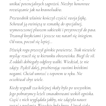
unikać potencjalnych zagrożeń. Niezbyt honorowe
rozwiązanie jak na krasnoludów.
Przewodnik właśnie kończył czyścić swoja fajkę.
Schował ją owiniętą w szmatkę do specjalnej,
wymoszczonej pluszem sakiewki i przytroczył do pasa.
Trzasnął knykciami i jeszcze raz natarł się śniegiem.
Od razu, poczuł się lepiej…
Dźwięk rogu przeszył górskie powietrze. Trak niewiele
myśląc rzucił się w kierunku obozowiska. Biegł ile sił.
Z oddali dobiegały odgłosy walki. Wiedział, że nie
zdąży. Pędził dalej, przebierając swoimi krótkimi
nogami. Chciał umrzeć z toporem w ręku. Nie
oczekiwał zbyt wiele.
Kiedy wypadł zza kolejnej skały było po wszystkim.
Jego pobratymcy leżeli zmasakrowani wokół ogniska.
Część z nich wyglądała jakby, nie zdążyła nawet
wstać z posłania. Wszędzie była krew. Ujrzał ciała