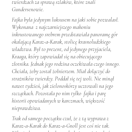
twierdzach za sprawą szlaków, które znali
Gundersenowie.
Fajka była jedynym luksusem na jaki sobie pozwalasł.
Wykonana z najczarniejszego mahoniu
inkrustowanego srebrem przedstawiała panoramę gór
okalającą Karaz-a-Karak, stolicę krasnoludzkiego
władztwa. Był to prezent, od jedynego przyjaciela,
Kraaga, który zapowiadał się na obiecującego
złotnika. Jednak jego rodzina oczekiwała czego innego.
Chciała, żeby został żołnierzem. Miał dołączyć do
strażników twierdzy. Poddał się tej woli. Nie minął
nawet tydzień, jak zielonoskórzy ucztowali na jego
szczątkach. Pozostała po nim tylko fajka i parę
historii opowiadanych w karczmach, większość
nieprawdziwa.
Trak od samego początku czuł, że z tą wyprawa z
Karaz-a-Karak do Karaz-a-Gnoll jest coś nie tak.