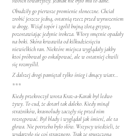
swoich towarzyszy. Jednak nie było mu to dane.
Obudziły go pierwsze promienie słoneczne. Chciał
zrobić jeszcze jedną, ostatnią rzecz przed wyruszeniem
w drogę. Wziął topór i zgolił bujną złotą grzywę,
pozostawiając jedynie irokeza. Włosy smętnie opadały
na boki. Skóra krwawiła od kilkudziesięciu
niewielkich ran. Niektóre miejsca wyglądały jakby
ktoś próbował go oskalpować, ale w ostatniej chwili
się rozmyślił.
Z dalszej drogi pamiętał tylko śnieg i dmący wiatr…
***
Kiedy przekroczył wrota Kraz-a-Karak był ledwo
żywy. To cud, że dotarł tak daleko. Kiedy minął
strażników, krasnoludy zaczęły się przed nim
rozstępować. Był blady i wyglądał jak śmierć, ale ta
głowa. Nie potrzeba było słów. Wszyscy wiedzieli, że
wydarzyło się coś strasznego. Trak ze spuszczoną