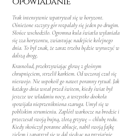
Opowiadanie
Trak intensywnie wpatrywał się w horyzont.
Ośnieżone szczyty gór rozpalały się jeden po drugim.
Słońce wschodziło. Ogromna kula światła wyłaniała
się zza horyzontu, zwiastując nadejście kolejnego
dnia. To był znak, że zaraz trzeba będzie wyruszyć w
dalszą drogę.
Krasnolud, przekrzywiając głowę z głośnym
chrupnięciem, strzelił karkiem. Od wczoraj czuł się
nieswojo. Nie uspokoił go nawet poranny rytuał. Jak
każdego dnia wstał przed świtem, kiedy świat był
jeszcze we władaniu nocy, a wszystko dookoła
spowijała nieprzenikniona szaruga. Umył się w
pobliskim strumieniu. Zaplótł warkocze na brodzie i
przeczesał swoją bujną, złotą grzywę – chlubę rodu.
Kiedy skończył poranne ablucje, nabił swoją fajkę
zielem i zapatrzył się w dal siedząc na przyjaźnie