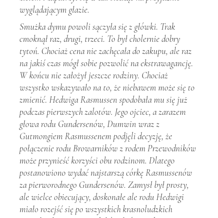
wyglądającym głazie.
Smużka dymu powoli sączyła się z główki. Trak
cmoknął raz, drugi, trzeci. To był cholernie dobry
tytoń. Chociaż cena nie zachęcała do zakupu, ale raz
na jakiś czas mógł sobie pozwolić na ekstrawagancję.
W końcu nie założył jeszcze rodziny. Chociaż
wszystko wskazywało na to, że niebawem może się to
zmienić. Hedwiga Rasmussen spodobała mu się już
podczas pierwszych zalotów. Jego ojciec, a zarazem
głowa rodu Gundersenów, Dumwin wraz z
Gutmongiem Rasmussenem podjęli decyzję, że
połączenie rodu Browarników z rodem Przewodników
może przynieść korzyści obu rodzinom. Dlatego
postanowiono wydać najstarszą córkę Rasmussenów
za pierworodnego Gundersenów. Zamysł był prosty,
ale wielce obiecujący, doskonałe ale rodu Hedwigi
miało rozejść się po wszystkich krasnoludzkich