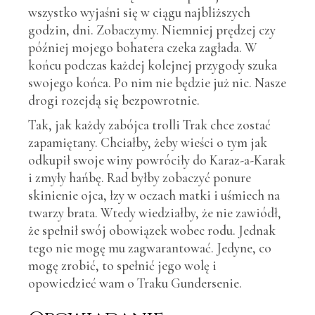
wszystko wyjaśni się w ciągu najbliższych
godzin, dni. Zobaczymy. Niemniej prędzej czy
później mojego bohatera czeka zagłada. W
końcu podczas każdej kolejnej przygody szuka
swojego końca. Po nim nie będzie już nic. Nasze
drogi rozejdą się bezpowrotnie.
Tak, jak każdy zabójca trolli Trak chce zostać
zapamiętany. Chciałby, żeby wieści o tym jak
odkupił swoje winy powróciły do Karaz-a-Karak
i zmyły hańbę. Rad byłby zobaczyć ponure
skinienie ojca, łzy w oczach matki i uśmiech na
twarzy brata. Wtedy wiedziałby, że nie zawiódł,
że spełnił swój obowiązek wobec rodu. Jednak
tego nie mogę mu zagwarantować. Jedyne, co
mogę zrobić, to spełnić jego wolę i
opowiedzieć wam o Traku Gundersenie.