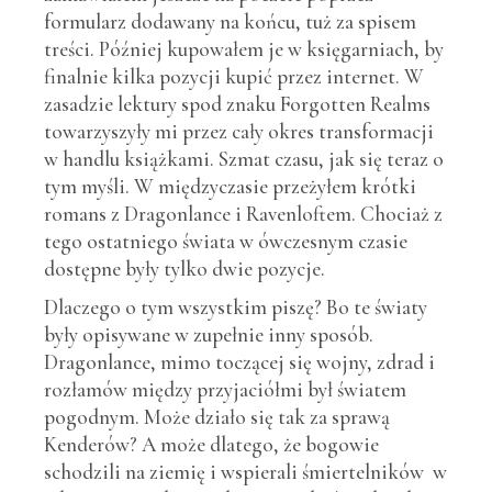
formularz dodawany na końcu, tuż za spisem
treści. Później kupowałem je w księgarniach, by
finalnie kilka pozycji kupić przez internet. W
zasadzie lektury spod znaku Forgotten Realms
towarzyszyły mi przez cały okres transformacji
w handlu książkami. Szmat czasu, jak się teraz o
tym myśli. W międzyczasie przeżyłem krótki
romans z Dragonlance i Ravenloftem. Chociaż z
tego ostatniego świata w ówczesnym czasie
dostępne były tylko dwie pozycje.
Dlaczego o tym wszystkim piszę? Bo te światy
były opisywane w zupełnie inny sposób.
Dragonlance, mimo toczącej się wojny, zdrad i
rozłamów między przyjaciółmi był światem
pogodnym. Może działo się tak za sprawą
Kenderów? A może dlatego, że bogowie
schodzili na ziemię i wspierali śmiertelników w