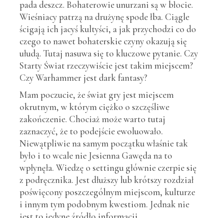
pada deszcz. Bohaterowie unurzani są w błocie.
Wieśniacy patrzą na drużynę spode łba. Ciągle
ścigają ich jacyś kultyści, a jak przychodzi co do
czego to nawet bohaterskie czyny okazują się
ułudą. Tutaj nasuwa się to kluczowe pytanie. Czy
Starty Świat rzeczywiście jest takim miejscem?
Czy Warhammer jest dark fantasy?
Mam poczucie, że świat gry jest miejscem
okrutnym, w którym ciężko o szczęśliwe
zakończenie. Chociaż może warto tutaj
zaznaczyć, że to podejście ewoluowało.
Niewątpliwie na samym początku właśnie tak
było i to wcale nie Jesienna Gawęda na to
wpłynęła. Wiedzę o settingu głównie czerpie się
z podręcznika. Jest dłuższy lub krótszy rozdział
poświęcony poszczególnym miejscom, kulturze
i innym tym podobnym kwestiom. Jednak nie
jest to jedyne źródło informacji.