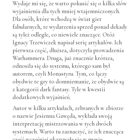
Wydaje mi się, że warto pokusić się o kilka słów
wyjaśnienia dla tych mniej wtajemniczonych.
Dla osób, które wchodzą w świat gier
fabularnych, te wydarzenia sprzed ponad dekady
są tyleż odległe, co niewiele znaczące. Otóż
Ignacy Trzewiczek napisał serię artykułów. Ich
pierwsza część, dłuższa, dotyczyła prowadzenia
Warhammera. Druga, już znacznie krótsza,
odnosiła się do systemu, którego sam był
autorem, czyli Monastyru. Tym, co łączy
obydwie te gry to domniemanie, że obydwie są
z kategorii dark fantasy. Tyle w kwestii
dodatkowych wyjaśnień.
Autor w kilku artykułach, zebranych w zbiorze
o nazwie Jesienna Gawęda, wykłada swoją
interpretację mistrzowania w tych dwóch
systemach. Warto tu zaznaczyć, że ich znacząca
część wcześniej ukazywała się w prasie,