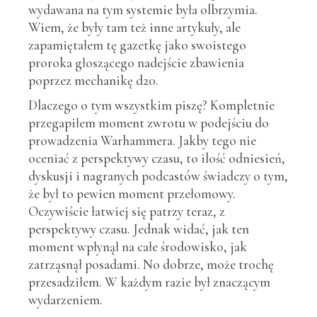
wydawana na tym systemie była olbrzymia.
Wiem, że były tam też inne artykuły, ale
zapamiętałem tę gazetkę jako swoistego
proroka głoszącego nadejście zbawienia
poprzez mechanikę d20.
Dlaczego o tym wszystkim piszę? Kompletnie
przegapiłem moment zwrotu w podejściu do
prowadzenia Warhammera. Jakby tego nie
oceniać z perspektywy czasu, to ilość odniesień,
dyskusji i nagranych podcastów świadczy o tym,
że był to pewien moment przełomowy.
Oczywiście łatwiej się patrzy teraz, z
perspektywy czasu. Jednak widać, jak ten
moment wpłynął na całe środowisko, jak
zatrząsnął posadami. No dobrze, może trochę
przesadziłem. W każdym razie był znaczącym
wydarzeniem.