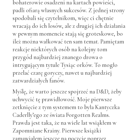
bohaterowie osadzeni na kartach powieści,
padli ofiarą własnych sukcesów. Z jednej strony
spodobali się czytelnikom, więc ci chętnie
wracają do ich losów, ale z drugiej ich działania
w pewnym momencie stają się groteskowe, bo
ileż można wałkować ten sam temat. Pamiętam
reakcje niektórych osób na kolejny tom
przygód najbardziej znanego drowa o
intrygującym tytule Tysiąc orków. To mogło
przelać czarę goryczy, nawet u najbardziej
zatwardziałych fanów.
Myślę, że warto jeszcze spojrzeć na D&D, żeby
uchwycić tę prawidłowość. Moje pierwsze
zetknięcie z tym systemem to była Kantyczka
Caderlly’ego ze świata Forgotten Realms.
Prawda jest taka, że na wiele lat wsiąkłem w
Zapomniane Krainy. Pierwsze książki
zamawiałem jeszcze na poczcie poprzez