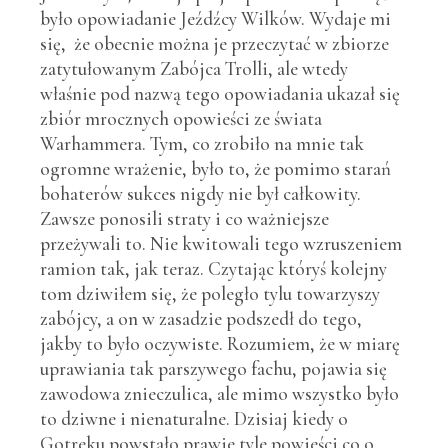
było opowiadanie Jeźdźcy Wilków. Wydaje mi
się, że obecnie można je przeczytać w zbiorze
zatytułowanym Zabójca Trolli, ale wtedy
właśnie pod nazwą tego opowiadania ukazał się
zbiór mrocznych opowieści ze świata
Warhammera. Tym, co zrobiło na mnie tak
ogromne wrażenie, było to, że pomimo starań
bohaterów sukces nigdy nie był całkowity.
Zawsze ponosili straty i co ważniejsze
przeżywali to. Nie kwitowali tego wzruszeniem
ramion tak, jak teraz. Czytając któryś kolejny
tom dziwiłem się, że poległo tylu towarzyszy
zabójcy, a on w zasadzie podszedł do tego,
jakby to było oczywiste. Rozumiem, że w miarę
uprawiania tak parszywego fachu, pojawia się
zawodowa znieczulica, ale mimo wszystko było
to dziwne i nienaturalne. Dzisiaj kiedy o
Gotreku powstało prawie tyle powieści co o