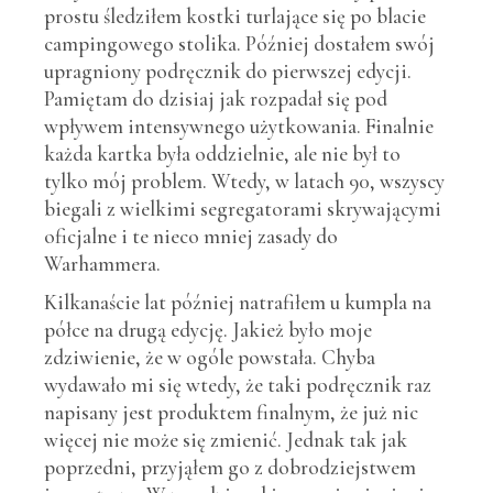
prostu śledziłem kostki turlające się po blacie
campingowego stolika. Później dostałem swój
upragniony podręcznik do pierwszej edycji.
Pamiętam do dzisiaj jak rozpadał się pod
wpływem intensywnego użytkowania. Finalnie
każda kartka była oddzielnie, ale nie był to
tylko mój problem. Wtedy, w latach 90, wszyscy
biegali z wielkimi segregatorami skrywającymi
oficjalne i te nieco mniej zasady do
Warhammera.
Kilkanaście lat później natrafiłem u kumpla na
półce na drugą edycję. Jakież było moje
zdziwienie, że w ogóle powstała. Chyba
wydawało mi się wtedy, że taki podręcznik raz
napisany jest produktem finalnym, że już nic
więcej nie może się zmienić. Jednak tak jak
poprzedni, przyjąłem go z dobrodziejstwem