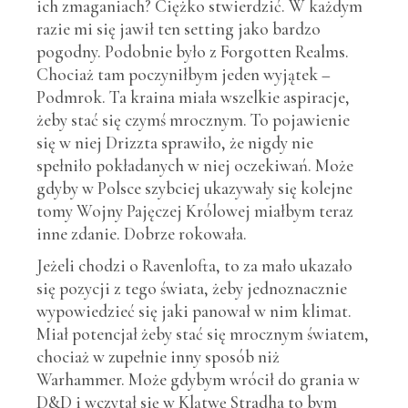
ich zmaganiach? Ciężko stwierdzić. W każdym
razie mi się jawił ten setting jako bardzo
pogodny. Podobnie było z Forgotten Realms.
Chociaż tam poczyniłbym jeden wyjątek –
Podmrok. Ta kraina miała wszelkie aspiracje,
żeby stać się czymś mrocznym. To pojawienie
się w niej Drizzta sprawiło, że nigdy nie
spełniło pokładanych w niej oczekiwań. Może
gdyby w Polsce szybciej ukazywały się kolejne
tomy Wojny Pajęczej Królowej miałbym teraz
inne zdanie. Dobrze rokowała.
Jeżeli chodzi o Ravenlofta, to za mało ukazało
się pozycji z tego świata, żeby jednoznacznie
wypowiedzieć się jaki panował w nim klimat.
Miał potencjał żeby stać się mrocznym światem,
chociaż w zupełnie inny sposób niż
Warhammer. Może gdybym wrócił do grania w
D&D i wczytał się w Klątwę Stradha to bym