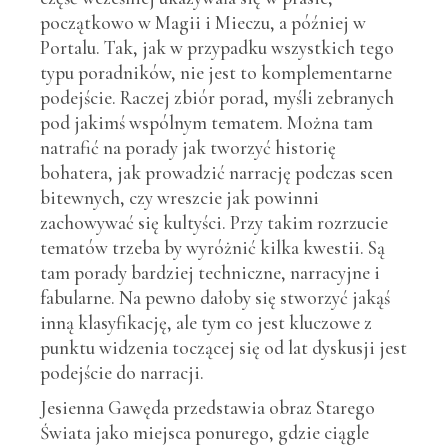
początkowo w Magii i Mieczu, a później w
Portalu. Tak, jak w przypadku wszystkich tego
typu poradników, nie jest to komplementarne
podejście. Raczej zbiór porad, myśli zebranych
pod jakimś wspólnym tematem. Można tam
natrafić na porady jak tworzyć historię
bohatera, jak prowadzić narrację podczas scen
bitewnych, czy wreszcie jak powinni
zachowywać się kultyści. Przy takim rozrzucie
tematów trzeba by wyróżnić kilka kwestii. Są
tam porady bardziej techniczne, narracyjne i
fabularne. Na pewno dałoby się stworzyć jakąś
inną klasyfikację, ale tym co jest kluczowe z
punktu widzenia toczącej się od lat dyskusji jest
podejście do narracji.
Jesienna Gawęda przedstawia obraz Starego
Świata jako miejsca ponurego, gdzie ciągle