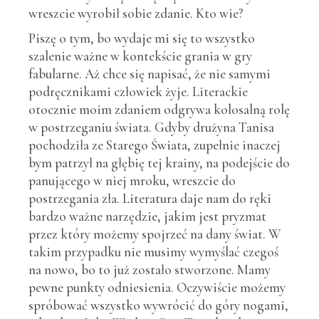
wreszcie wyrobił sobie zdanie. Kto wie?
Piszę o tym, bo wydaje mi się to wszystko
szalenie ważne w kontekście grania w gry
fabularne. Aż chce się napisać, że nie samymi
podręcznikami człowiek żyje. Literackie
otocznie moim zdaniem odgrywa kolosalną rolę
w postrzeganiu świata. Gdyby drużyna Tanisa
pochodziła ze Starego Świata, zupełnie inaczej
bym patrzył na głębię tej krainy, na podejście do
panującego w niej mroku, wreszcie do
postrzegania zła. Literatura daje nam do ręki
bardzo ważne narzędzie, jakim jest pryzmat
przez który możemy spojrzeć na dany świat. W
takim przypadku nie musimy wymyślać czegoś
na nowo, bo to już zostało stworzone. Mamy
pewne punkty odniesienia. Oczywiście możemy
spróbować wszystko wywrócić do góry nogami,