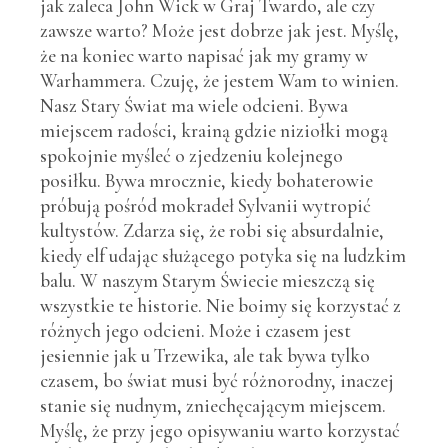
jak zaleca John Wick w Graj Twardo, ale czy
zawsze warto? Może jest dobrze jak jest. Myślę,
że na koniec warto napisać jak my gramy w
Warhammera. Czuję, że jestem Wam to winien.
Nasz Stary Świat ma wiele odcieni. Bywa
miejscem radości, krainą gdzie niziołki mogą
spokojnie myśleć o zjedzeniu kolejnego
posiłku. Bywa mrocznie, kiedy bohaterowie
próbują pośród mokradeł Sylvanii wytropić
kultystów. Zdarza się, że robi się absurdalnie,
kiedy elf udając służącego potyka się na ludzkim
balu. W naszym Starym Świecie mieszczą się
wszystkie te historie. Nie boimy się korzystać z
różnych jego odcieni. Może i czasem jest
jesiennie jak u Trzewika, ale tak bywa tylko
czasem, bo świat musi być różnorodny, inaczej
stanie się nudnym, zniechęcającym miejscem.
Myślę, że przy jego opisywaniu warto korzystać