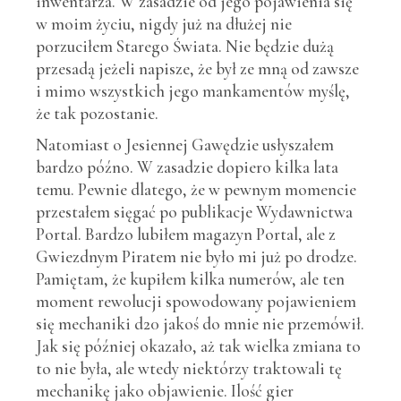
inwentarza. W zasadzie od jego pojawienia się
w moim życiu, nigdy już na dłużej nie
porzuciłem Starego Świata. Nie będzie dużą
przesadą jeżeli napisze, że był ze mną od zawsze
i mimo wszystkich jego mankamentów myślę,
że tak pozostanie.
Natomiast o Jesiennej Gawędzie usłyszałem
bardzo późno. W zasadzie dopiero kilka lata
temu. Pewnie dlatego, że w pewnym momencie
przestałem sięgać po publikacje Wydawnictwa
Portal. Bardzo lubiłem magazyn Portal, ale z
Gwiezdnym Piratem nie było mi już po drodze.
Pamiętam, że kupiłem kilka numerów, ale ten
moment rewolucji spowodowany pojawieniem
się mechaniki d20 jakoś do mnie nie przemówił.
Jak się później okazało, aż tak wielka zmiana to
to nie była, ale wtedy niektórzy traktowali tę
mechanikę jako objawienie. Ilość gier