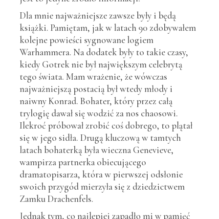
Dla mnie najważniejsze zawsze były i będą
książki. Pamiętam, jak w latach 90 zdobywałem
kolejne powieści sygnowane logiem
Warhammera. Na dodatek były to takie czasy,
kiedy Gotrek nie był największym celebrytą
tego świata. Mam wrażenie, że wówczas
najważniejszą postacią był wtedy młody i
naiwny Konrad. Bohater, który przez całą
trylogię dawał się wodzić za nos chaosowi.
Ilekroć próbował zrobić coś dobrego, to plątał
się w jego sidła. Drugą kluczową w tamtych
latach bohaterką była wieczna Genevieve,
wampirza partnerka obiecującego
dramatopisarza, która w pierwszej odsłonie
swoich przygód mierzyła się z dziedzictwem
Zamku Drachenfels.
Jednak tym, co najlepiej zapadło mi w pamięć