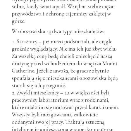
sobie, kiedy świat upadł. Wziął na siebie ciężar
przywództwa i ochronę tajemnicy zaklętej w
górze.
W obozowisku są dwa typy mieszkańców:
Strażnicy – już nieco podstarzali, ale ciągle
groźnie wyglądający. Nie ma ich już zbyt wielu.
Za wszelką cenę będą chcieli zniechęcić naszą
drużynę przed wchodzeniem do wnętrza Mount
Catherine. Jeżeli zauważą, że gracze zbytnio
spoufalają się z mieszkańcami obozowiska będą
starali się ich przegonić.
Zwykli mieszkańcy – to w większości byli
pracownicy laboratorium wraz z rodzinami,
które udało im się uratować przed kataklizmem.
Wszyscy byli mózgowcami, całkowicie
oddanymi swojej pracy. Traktują sztuczną
inteligencje umieszczoną w superkomputerze