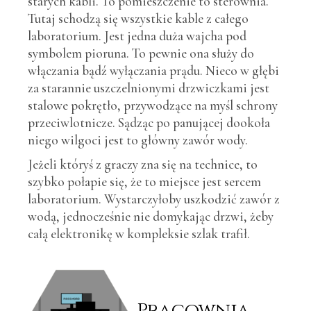
starych kabli. To pomieszczenie to sterownia.
Tutaj schodzą się wszystkie kable z całego
laboratorium. Jest jedna duża wajcha pod
symbolem pioruna. To pewnie ona służy do
włączania bądź wyłączania prądu. Nieco w głębi
za starannie uszczelnionymi drzwiczkami jest
stalowe pokrętło, przywodzące na myśl schrony
przeciwlotnicze. Sądząc po panującej dookoła
niego wilgoci jest to główny zawór wody.
Jeżeli któryś z graczy zna się na technice, to
szybko połapie się, że to miejsce jest sercem
laboratorium. Wystarczyłoby uszkodzić zawór z
wodą, jednocześnie nie domykając drzwi, żeby
całą elektronikę w kompleksie szlak trafił.
Pracownia