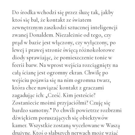
Do środka wchodzi się przez śluzę tak, jakby
ktoś się bał, że kontakt ze światem
zewnętrznym zaszkodzi sztucznej inteligencji
zwanej Donaldem. Niezależnie od tego, czy
prąd w bazie jest włączony, czy wyłączony, po
lewej i prawej stronie święcą różnokolorowe
diody sprawiając, że pomieszczenie tonie w
feerii barw. Na wprost wejścia rozciągnięty na
całą ścianę jest ogromny ekran. Chwilę po
wejściu pojawia się na nim ogromna twarz,
która chce nawiązać kontakt z graczami
zagadując ich: „Cześć. Kim jesteście?
Zostaniecie moimi przyjaciółmi? Czuję się
bardzo samotny.” Po chwili powietrze rozbrzmi
dźwiękiem poruszających się obiektywów
kamer. Wszystkie zostaną wycelowane w Waszą
drużynę. Ktoś o słabszych nerwach może wziąć