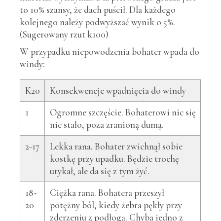
to 10% szansy, że dach puścił. Dla każdego
kolejnego należy podwyższać wynik o 5%.
(Sugerowany rzut k100)
W przypadku niepowodzenia bohater wpada do
windy:
K20
Konsekwencje wpadnięcia do windy
1
Ogromne szczęście. Bohaterowi nic się
nie stało, poza zranioną dumą.
2-17
Lekka rana. Bohater zwichnął sobie
kostkę przy upadku. Będzie trochę
utykał, ale da się z tym żyć.
18-
Ciężka rana. Bohatera przeszył
20
potężny ból, kiedy żebra pękły przy
zderzeniu z podłogą. Chyba jedno z