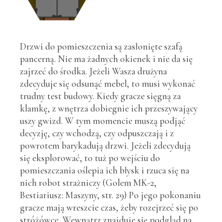
Drzwi do pomieszczenia są zasłonięte szafą
pancerną. Nie ma żadnych okienek i nie da się
zajrzeć do środka. Jeżeli Wasza drużyna
zdecyduje się odsunąć mebel, to musi wykonać
trudny test budowy. Kiedy gracze sięgną za
klamkę, z wnętrza dobiegnie ich przeszywający
uszy gwizd. W tym momencie muszą podjąć
decyzję, czy wchodzą, czy odpuszczają i z
powrotem barykadują drzwi. Jeżeli zdecydują
się eksplorować, to tuż po wejściu do
pomieszczania oślepia ich błysk i rzuca się na
nich robot strażniczy (Golem MK-2,
Bestiariusz: Maszyny, str. 29) Po jego pokonaniu
gracze mają wreszcie czas, żeby rozejrzeć się po
stróżówce. Wewnątrz znajduje się podgląd na