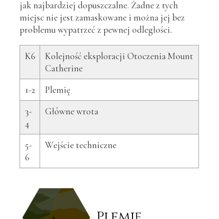
jak najbardziej dopuszczalne. Żadne z tych
miejsc nie jest zamaskowane i można jej bez
problemu wypatrzeć z pewnej odległości.
K6
Kolejność eksploracji Otoczenia Mount
Catherine
1-2
Plemię
3-
Główne wrota
4
5-
Wejście techniczne
6
Plemię