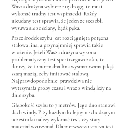
Wasza drużyna wybierze tę drogę, to musi
wykonać trudny test wspinaczki. Każdy
nieudany test sprawia, że jeden ze szczebli
wysuwa się ze ściany, bądź pęka.
Przez środek szybu jest rozciągnięta potężna
stalowa lina, a przynajmniej sprawia takie
wrażenie. Jeżeli Wasza drużyna wykona
problematyczny test spostrzegawczości, to
dojrzy, że to normalna lina wysmarowana jakąś
szarą mazią, żeby imitować stalową.
Najprawdopodobniej prawdziwa nie
wytrzymała próby czasu i wraz z windą leży na
dnie szybu.
Głębokość szybu to 7 metrów. Jego dno stanowi
dach windy. Przy każdym kolejnym schodzącym
uczestniku należy wykonać test, czy stary
materiał wytrzymał. Dla pierwszego gracza jest