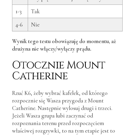
1-3
Tak
4-6
Nie
Wynik tego testu obowiązuję do momentu, aż
drużyna nie włączy/wyłączy prądu.
Otocznie Mount
Catherine
Rzuć K6, żeby wybrać kafelek, od którego
rozpocznie się Wasza przygoda z Mount
Catherine. Następnie wylosuj drugi i trzeci.
Jeżeli Wasza grupa lubi zaczynać od
rozpoznania terenu przed rozpoczęciem
właściwej rozgrywki, to na tym etapie jest to