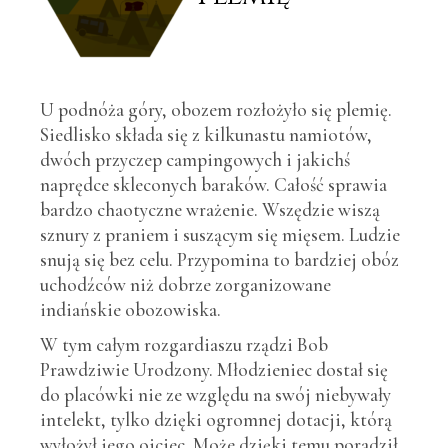
U podnóża góry, obozem rozłożyło się plemię.
Siedlisko składa się z kilkunastu namiotów,
dwóch przyczep campingowych i jakichś
naprędce skleconych baraków. Całość sprawia
bardzo chaotyczne wrażenie. Wszędzie wiszą
sznury z praniem i suszącym się mięsem. Ludzie
snują się bez celu. Przypomina to bardziej obóz
uchodźców niż dobrze zorganizowane
indiańskie obozowiska.
W tym całym rozgardiaszu rządzi Bob
Prawdziwie Urodzony. Młodzieniec dostał się
do placówki nie ze względu na swój niebywały
intelekt, tylko dzięki ogromnej dotacji, którą
wyłożył jego ojciec. Może dzięki temu poradził