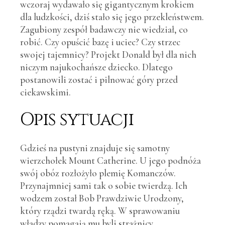
wczoraj wydawało się gigantycznym krokiem
dla ludzkości, dziś stało się jego przekleństwem.
Zagubiony zespół badawczy nie wiedział, co
robić. Czy opuścić bazę i uciec? Czy strzec
swojej tajemnicy? Projekt Donald był dla nich
niczym najukochańsze dziecko. Dlatego
postanowili zostać i pilnować góry przed
ciekawskimi.
Opis sytuacji
Gdzieś na pustyni znajduje się samotny
wierzchołek Mount Catherine. U jego podnóża
swój obóz rozłożyło plemię Komanczów.
Przynajmniej sami tak o sobie twierdzą. Ich
wodzem został Bob Prawdziwie Urodzony,
który rządzi twardą ręką. W sprawowaniu
władzy pomagają mu byli strażnicy