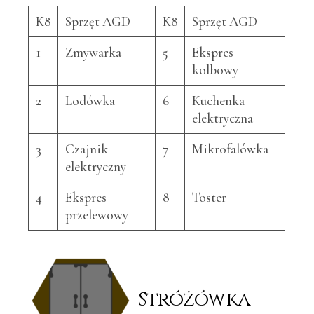
K8
Sprzęt AGD
K8
Sprzęt AGD
1
Zmywarka
5
Ekspres
kolbowy
2
Lodówka
6
Kuchenka
elektryczna
3
Czajnik
7
Mikrofalówka
elektryczny
4
Ekspres
8
Toster
przelewowy
Stróżówka