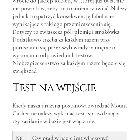
wrócić do jakiejś lokacji, w której już była, nie
ma powodów, żeby im to uniemożliwiać. Należy
jednak rozpatrzyć konsekwencję fabularne
wynikające z takiego przemieszczenia się.
Dotyczy to zwłaszcza pól:
plemię i stróżówka
.
Dodatkowo trzeba za każdym razem przy
poruszaniu się przez
szyb windy
pamiętać o
wykonaniu odpowiednich testów.
Niebezpieczeństwo za każdym razem będzie się
zwiększać.
Test na wejście
Kiedy nasza drużyna postanowi zwiedzać Mount
Catherine należy wykonać test, sprawdzający
czy zasilanie w bazie jest włączone.
K6
Czy prąd w bazie jest włączony?