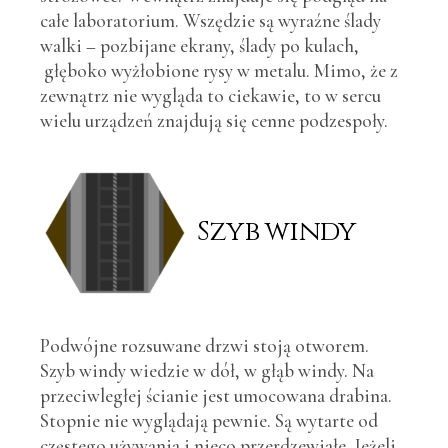
całe laboratorium. Wszędzie są wyraźne ślady
walki – pozbijane ekrany, ślady po kulach,
głęboko wyżłobione rysy w metalu. Mimo, że z
zewnątrz nie wygląda to ciekawie, to w sercu
wielu urządzeń znajdują się cenne podzespoły.
Szyb windy
Podwójne rozsuwane drzwi stoją otworem.
Szyb windy wiedzie w dół, w głąb windy. Na
przeciwległej ścianie jest umocowana drabina.
Stopnie nie wyglądają pewnie. Są wytarte od
częstego używania i nieco przerdzewiałe. Jeżeli