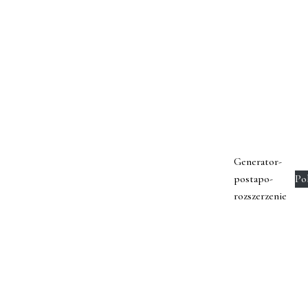
Generator-
postapo-
Po
rozszerzenie