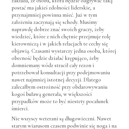
zakłada, że osoba, która będzie odgrywać taką
postać ma jakieś zdolności liderskie, a
przynajmniej powinna mieć. Już w tym
założeniu zaczynają się schody. Musimy
naprawdę dobrze znać swoich graczy, żeby
wiedzieć, które z nich chętnie przejmuje rolę
kierowniczą i w jakich relacjach te cechy się
objawią. Czasami wystarczy jedna osoba, której
obecność będzie działać krępująco, żeby
domniemany wódz stracił cały rezon i
potrzebował konsultacji przy podejmowaniu
nawet najmniej istotnej decyzji. Dlatego
zalecałbym ostrożność przy obdarowywaniu
kogoś buławą generała, w większości
przypadków może to być niestety pocałunek
śmierci.
Nie wszyscy weterani są długowieczni. Nawet
starym wiarusom czasem podwinie się noga i na