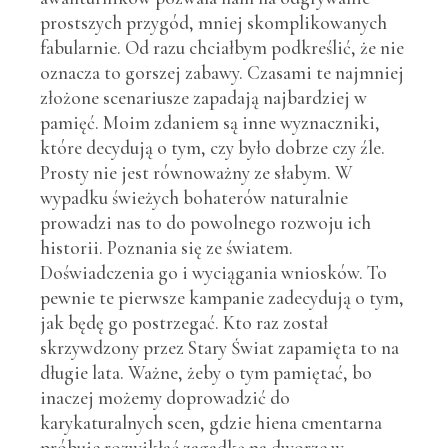
prostszych przygód, mniej skomplikowanych
fabularnie. Od razu chciałbym podkreślić, że nie
oznacza to gorszej zabawy. Czasami te najmniej
złożone scenariusze zapadają najbardziej w
pamięć. Moim zdaniem są inne wyznaczniki,
które decydują o tym, czy było dobrze czy źle.
Prosty nie jest równoważny ze słabym. W
wypadku świeżych bohaterów naturalnie
prowadzi nas to do powolnego rozwoju ich
historii. Poznania się ze światem.
Doświadczenia go i wyciągania wniosków. To
pewnie te pierwsze kampanie zadecydują o tym,
jak będę go postrzegać. Kto raz został
skrzywdzony przez Stary Świat zapamięta to na
długie lata. Ważne, żeby o tym pamiętać, bo
inaczej możemy doprowadzić do
karykaturalnych scen, gdzie hiena cmentarna
próbuje rozwikłać zagadkę na dworze w