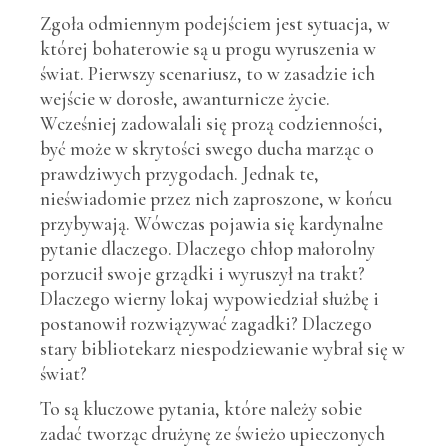
Zgoła odmiennym podejściem jest sytuacja, w
której bohaterowie są u progu wyruszenia w
świat. Pierwszy scenariusz, to w zasadzie ich
wejście w dorosłe, awanturnicze życie.
Wcześniej zadowalali się prozą codzienności,
być może w skrytości swego ducha marząc o
prawdziwych przygodach. Jednak te,
nieświadomie przez nich zaproszone, w końcu
przybywają. Wówczas pojawia się kardynalne
pytanie dlaczego. Dlaczego chłop małorolny
porzucił swoje grządki i wyruszył na trakt?
Dlaczego wierny lokaj wypowiedział służbę i
postanowił rozwiązywać zagadki? Dlaczego
stary bibliotekarz niespodziewanie wybrał się w
świat?
To są kluczowe pytania, które należy sobie
zadać tworząc drużynę ze świeżo upieczonych