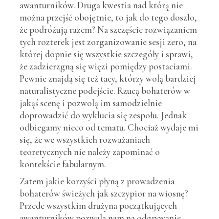
awanturników. Druga kwestia nad którą nie
można przejść obojętnie, to jak do tego doszło,
że podróżują razem? Na szczęście rozwiązaniem
tych rozterek jest zorganizowanie sesji zero, na
której dopnie się wszystkie szczegóły i sprawi,
że zadzierzgną się więzi pomiędzy postaciami.
Pewnie znajdą się też tacy, którzy wolą bardziej
naturalistyczne podejście. Rzucą bohaterów w
jakąś scenę i pozwolą im samodzielnie
doprowadzić do wyklucia się zespołu. Jednak
odbiegamy nieco od tematu. Chociaż wydaje mi
się, że we wszystkich rozważaniach
teoretycznych nie należy zapominać o
kontekście fabularnym.
Zatem jakie korzyści płyną z prowadzenia
bohaterów świeżych jak szczypior na wiosnę?
Przede wszystkim drużyna początkujących
awanturników pozwala nam na odgrywanie