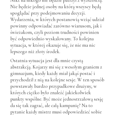
Nikt na nikogo nie będzie patrzył z wyższością.
Nie będzie jednej osoby na którą wszyscy będą
spoglądać przy podejmowaniu decyzji.
Wydarzenia, w których postanowią wziąć udział
powinny odpowiadać zarówno wiarusom, jak i
świeżakom, czyli poziom trudności powinien
być odpowiednio wyskalowany. To kolejna
sytuacja, w której okazuje się, że nie ma nic
lepszego niż złoty środek.
Ostatnia sytuacja jest dla mnie czystą
abstrakcją. Kojarzy mi się z wesołym graniem z
gimnazjum, kiedy każdy miał jakąś postać i
przychodził z nią na kolejne sesje. W ten sposób
powstawały bardzo przypadkowe drużyny, w
których ciężko było znaleźć jakiekolwiek
punkty wspólne. Być może jednostrzałową sesję
da się tak zagrać, ale całą kampanię? Na to
pytanie każdy mistrz musi odpowiedzieć sobie