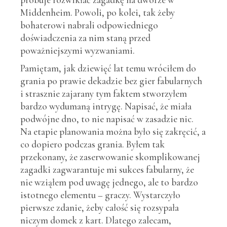
Middenheim. Powoli, po kolei, tak żeby
bohaterowi nabrali odpowiedniego
doświadczenia za nim staną przed
poważniejszymi wyzwaniami.
Pamiętam, jak dziewięć lat temu wróciłem do
grania po prawie dekadzie bez gier fabularnych
i strasznie zajarany tym faktem stworzyłem
bardzo wydumaną intrygę. Napisać, że miała
podwójne dno, to nie napisać w zasadzie nic.
Na etapie planowania można było się zakręcić, a
co dopiero podczas grania. Byłem tak
przekonany, że zaserwowanie skomplikowanej
zagadki zagwarantuje mi sukces fabularny, że
nie wziąłem pod uwagę jednego, ale to bardzo
istotnego elementu – graczy. Wystarczyło
pierwsze zdanie, żeby całość się rozsypała
niczym domek z kart. Dlatego zalecam,