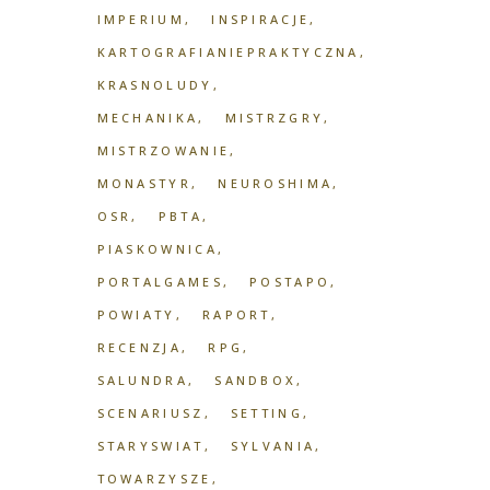
IMPERIUM
INSPIRACJE
KARTOGRAFIANIEPRAKTYCZNA
KRASNOLUDY
MECHANIKA
MISTRZGRY
MISTRZOWANIE
MONASTYR
NEUROSHIMA
OSR
PBTA
PIASKOWNICA
PORTALGAMES
POSTAPO
POWIATY
RAPORT
RECENZJA
RPG
SALUNDRA
SANDBOX
SCENARIUSZ
SETTING
STARYSWIAT
SYLVANIA
TOWARZYSZE