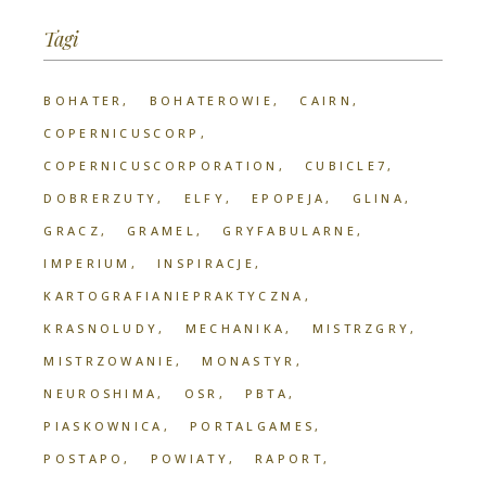
Tagi
BOHATER
BOHATEROWIE
CAIRN
COPERNICUSCORP
COPERNICUSCORPORATION
CUBICLE7
DOBRERZUTY
ELFY
EPOPEJA
GLINA
GRACZ
GRAMEL
GRYFABULARNE
IMPERIUM
INSPIRACJE
KARTOGRAFIANIEPRAKTYCZNA
KRASNOLUDY
MECHANIKA
MISTRZGRY
MISTRZOWANIE
MONASTYR
NEUROSHIMA
OSR
PBTA
PIASKOWNICA
PORTALGAMES
POSTAPO
POWIATY
RAPORT