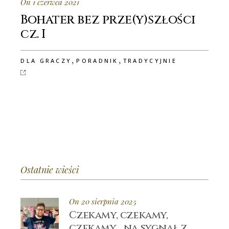
On 1 czerwca 2021
Bohater bez prze(y)szłości
cz. I
,
,
DLA GRACZY
PORADNIK
TRADYCYJNIE
Ostatnie wieści
On 20 sierpnia 2025
Czekamy, czekamy,
czekamy… na sygnał z