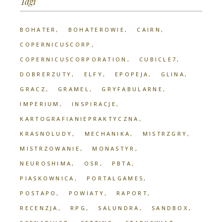
Tagi
BOHATER
BOHATEROWIE
CAIRN
COPERNICUSCORP
COPERNICUSCORPORATION
CUBICLE7
DOBRERZUTY
ELFY
EPOPEJA
GLINA
GRACZ
GRAMEL
GRYFABULARNE
IMPERIUM
INSPIRACJE
KARTOGRAFIANIEPRAKTYCZNA
KRASNOLUDY
MECHANIKA
MISTRZGRY
MISTRZOWANIE
MONASTYR
NEUROSHIMA
OSR
PBTA
PIASKOWNICA
PORTALGAMES
POSTAPO
POWIATY
RAPORT
RECENZJA
RPG
SALUNDRA
SANDBOX