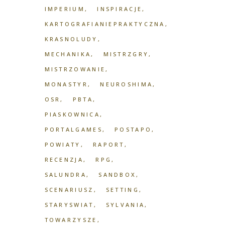
IMPERIUM
INSPIRACJE
KARTOGRAFIANIEPRAKTYCZNA
KRASNOLUDY
MECHANIKA
MISTRZGRY
MISTRZOWANIE
MONASTYR
NEUROSHIMA
OSR
PBTA
PIASKOWNICA
PORTALGAMES
POSTAPO
POWIATY
RAPORT
RECENZJA
RPG
SALUNDRA
SANDBOX
SCENARIUSZ
SETTING
STARYSWIAT
SYLVANIA
TOWARZYSZE