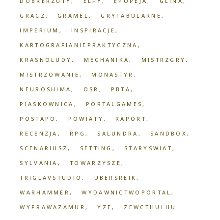
DOBRERZUTY
ELFY
EPOPEJA
GLINA
GRACZ
GRAMEL
GRYFABULARNE
IMPERIUM
INSPIRACJE
KARTOGRAFIANIEPRAKTYCZNA
KRASNOLUDY
MECHANIKA
MISTRZGRY
MISTRZOWANIE
MONASTYR
NEUROSHIMA
OSR
PBTA
PIASKOWNICA
PORTALGAMES
POSTAPO
POWIATY
RAPORT
RECENZJA
RPG
SALUNDRA
SANDBOX
SCENARIUSZ
SETTING
STARYSWIAT
SYLVANIA
TOWARZYSZE
TRIGLAVSTUDIO
UBERSREIK
WARHAMMER
WYDAWNICTWOPORTAL
WYPRAWAZAMUR
YZE
ZEWCTHULHU