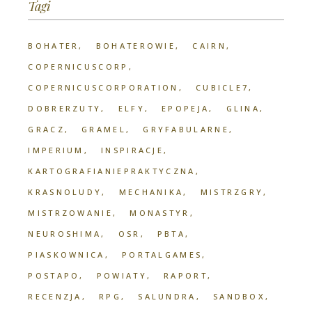
Tagi
BOHATER
BOHATEROWIE
CAIRN
COPERNICUSCORP
COPERNICUSCORPORATION
CUBICLE7
DOBRERZUTY
ELFY
EPOPEJA
GLINA
GRACZ
GRAMEL
GRYFABULARNE
IMPERIUM
INSPIRACJE
KARTOGRAFIANIEPRAKTYCZNA
KRASNOLUDY
MECHANIKA
MISTRZGRY
MISTRZOWANIE
MONASTYR
NEUROSHIMA
OSR
PBTA
PIASKOWNICA
PORTALGAMES
POSTAPO
POWIATY
RAPORT
RECENZJA
RPG
SALUNDRA
SANDBOX