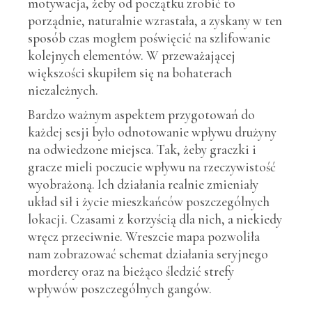
motywacja, żeby od początku zrobić to
porządnie, naturalnie wzrastała, a zyskany w ten
sposób czas mogłem poświęcić na szlifowanie
kolejnych elementów. W przeważającej
większości skupiłem się na bohaterach
niezależnych.
Bardzo ważnym aspektem przygotowań do
każdej sesji było odnotowanie wpływu drużyny
na odwiedzone miejsca. Tak, żeby graczki i
gracze mieli poczucie wpływu na rzeczywistość
wyobrażoną. Ich działania realnie zmieniały
układ sił i życie mieszkańców poszczególnych
lokacji. Czasami z korzyścią dla nich, a niekiedy
wręcz przeciwnie. Wreszcie mapa pozwoliła
nam zobrazować schemat działania seryjnego
mordercy oraz na bieżąco śledzić strefy
wpływów poszczególnych gangów.