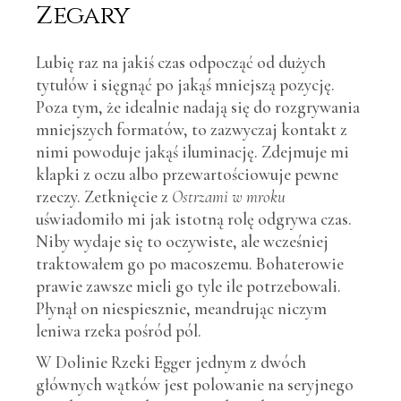
Zegary
Lubię raz na jakiś czas odpocząć od dużych
tytułów i sięgnąć po jakąś mniejszą pozycję.
Poza tym, że idealnie nadają się do rozgrywania
mniejszych formatów, to zazwyczaj kontakt z
nimi powoduje jakąś iluminację. Zdejmuje mi
klapki z oczu albo przewartościowuje pewne
rzeczy. Zetknięcie z
Ostrzami w mroku
uświadomiło mi jak istotną rolę odgrywa czas.
Niby wydaje się to oczywiste, ale wcześniej
traktowałem go po macoszemu. Bohaterowie
prawie zawsze mieli go tyle ile potrzebowali.
Płynął on niespiesznie, meandrując niczym
leniwa rzeka pośród pól.
W Dolinie Rzeki Egger jednym z dwóch
głównych wątków jest polowanie na seryjnego