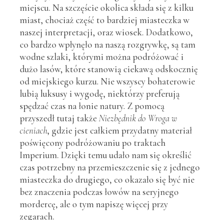
miejscu. Na szczęście okolica składa się z kilku
miast, chociaż część to bardziej miasteczka w
naszej interpretacji, oraz wiosek. Dodatkowo,
co bardzo wpłynęło na naszą rozgrywkę, są tam
wodne szlaki, którymi można podróżować i
dużo lasów, które stanowią ciekawą odskocznię
od miejskiego kurzu. Nie wszyscy bohaterowie
lubią luksusy i wygodę, niektórzy preferują
spędzać czas na łonie natury. Z pomocą
przyszedł tutaj także
Niezbędnik do Wroga w
cieniach
, gdzie jest całkiem przydatny materiał
poświęcony podróżowaniu po traktach
Imperium. Dzięki temu udało nam się określić
czas potrzebny na przemieszczenie się z jednego
miasteczka do drugiego, co okazało się być nie
bez znaczenia podczas łowów na seryjnego
mordercę, ale o tym napiszę więcej przy
zegarach.