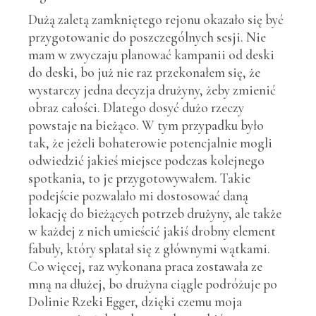
Dużą zaletą zamkniętego rejonu okazało się być
przygotowanie do poszczególnych sesji. Nie
mam w zwyczaju planować kampanii od deski
do deski, bo już nie raz przekonałem się, że
wystarczy jedna decyzja drużyny, żeby zmienić
obraz całości. Dlatego dosyć dużo rzeczy
powstaje na bieżąco. W tym przypadku było
tak, że jeżeli bohaterowie potencjalnie mogli
odwiedzić jakieś miejsce podczas kolejnego
spotkania, to je przygotowywałem. Takie
podejście pozwalało mi dostosować daną
lokację do bieżących potrzeb drużyny, ale także
w każdej z nich umieścić jakiś drobny element
fabuły, który splatał się z głównymi wątkami.
Co więcej, raz wykonana praca zostawała ze
mną na dłużej, bo drużyna ciągle podróżuje po
Dolinie Rzeki Egger, dzięki czemu moja