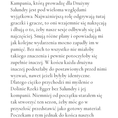
Kampania, którą prowadzę dla Drużyny
Salundry jest pod wieloma względami
wyjątkowa. Najważniejszą rolę odgrywają tutaj
graczki i gracze, to oni wzajemnie się nakręcają
i dbają o to, żeby nasze sesje odbywały się jak
najczęściej. Snują różne plany i opowiadają mi
jak kolejne wydarzenia mocno zapadły im w
pamięć. Bez nich to wszystko nie miałoby
takiego znaczenia i pewnie potoczyłoby się
zupełnie inaczej. W końcu każda drużyna
inaczej podeszłaby do postawionych przed nimi
wyzwań, nawet jeżeli byłyby identyczne.
Dlatego ciężko przychodzi mi myślenie o
Dolinie Rzeki Egger bez Salundry i jej
kompanii. Niemniej od początku starałem się
tak stworzyć ten sezon, żeby móc go w
przyszłość przedstawić jako gotowy materiał.
Poczekam z tym jednak do końca naszych