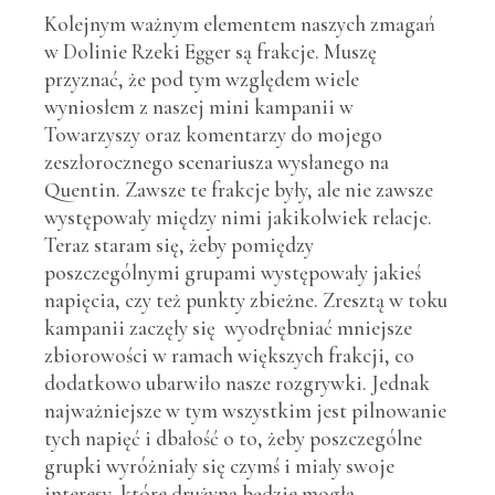
Kolejnym ważnym elementem naszych zmagań
w Dolinie Rzeki Egger są frakcje. Muszę
przyznać, że pod tym względem wiele
wyniosłem z naszej mini kampanii w
Towarzyszy oraz komentarzy do mojego
zeszłorocznego scenariusza wysłanego na
Quentin. Zawsze te frakcje były, ale nie zawsze
występowały między nimi jakikolwiek relacje.
Teraz staram się, żeby pomiędzy
poszczególnymi grupami występowały jakieś
napięcia, czy też punkty zbieżne. Zresztą w toku
kampanii zaczęły się wyodrębniać mniejsze
zbiorowości w ramach większych frakcji, co
dodatkowo ubarwiło nasze rozgrywki. Jednak
najważniejsze w tym wszystkim jest pilnowanie
tych napięć i dbałość o to, żeby poszczególne
grupki wyróżniały się czymś i miały swoje
interesy, które drużyna będzie mogła