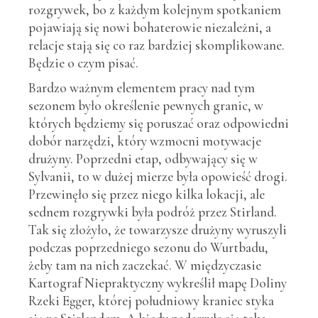
rozgrywek, bo z każdym kolejnym spotkaniem
pojawiają się nowi bohaterowie niezależni, a
relacje stają się co raz bardziej skomplikowane.
Będzie o czym pisać.
Bardzo ważnym elementem pracy nad tym
sezonem było określenie pewnych granic, w
których będziemy się poruszać oraz odpowiedni
dobór narzędzi, który wzmocni motywacje
drużyny. Poprzedni etap, odbywający się w
Sylvanii, to w dużej mierze była opowieść drogi.
Przewinęło się przez niego kilka lokacji, ale
sednem rozgrywki była podróż przez Stirland.
Tak się złożyło, że towarzysze drużyny wyruszyli
podczas poprzedniego sezonu do Wurtbadu,
żeby tam na nich zaczekać. W międzyczasie
Kartograf Niepraktyczny wykreślił mapę Doliny
Rzeki Egger, której południowy kraniec styka