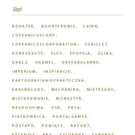
Tagi
BOHATER
BOHATEROWIE
CAIRN
COPERNICUSCORP
COPERNICUSCORPORATION
CUBICLE7
DOBRERZUTY
ELFY
EPOPEJA
GLINA
GRACZ
GRAMEL
GRYFABULARNE
IMPERIUM
INSPIRACJE
KARTOGRAFIANIEPRAKTYCZNA
KRASNOLUDY
MECHANIKA
MISTRZGRY
MISTRZOWANIE
MONASTYR
NEUROSHIMA
OSR
PBTA
PIASKOWNICA
PORTALGAMES
POSTAPO
POWIATY
RAPORT
RECENZJA
RPG
SALUNDRA
SANDBOX