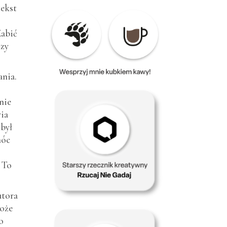
tekst
Zabić
szy
ania.
nie
wia
 był
móc
 To
utora
może
o