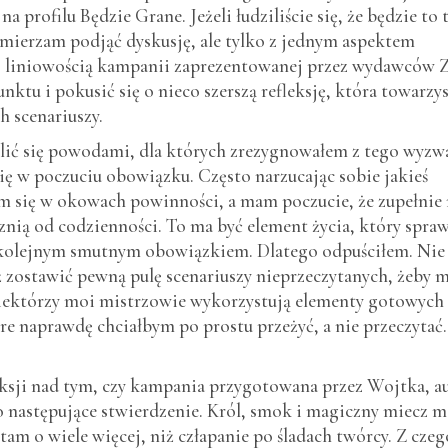
profilu Będzie Grane. Jeżeli łudziliście się, że będzie to 
mierzam podjąć dyskusję, ale tylko z jednym aspektem
z liniowością kampanii zaprezentowanej przez wydawców 
tu i pokusić się o nieco szerszą refleksję, która towarzy
h scenariuszy.
elić się powodami, dla których zrezygnowałem z tego wyzw
ę w poczuciu obowiązku. Często narzucając sobie jakieś
am się w okowach powinności, a mam poczucie, że zupełnie 
znią od codzienności. To ma być element życia, który spra
ie kolejnym smutnym obowiązkiem. Dlatego odpuściłem. Nie
 zostawić pewną pulę scenariuszy nieprzeczytanych, żeby 
 niektórzy moi mistrzowie wykorzystują elementy gotowych
re naprawdę chciałbym po prostu przeżyć, a nie przeczytać.
ksji nad tym, czy kampania przygotowana przez Wojtka, a
o następujące stwierdzenie. Król, smok i magiczny miecz 
 tam o wiele więcej, niż człapanie po śladach twórcy. Z czeg