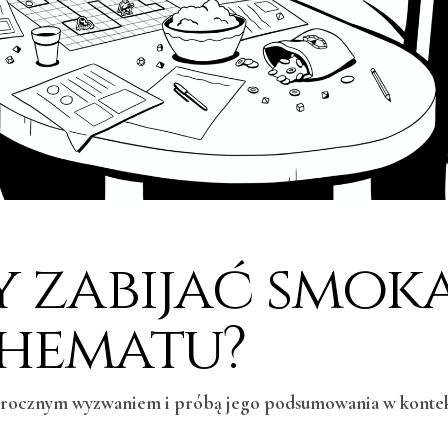
y zabijać smok
hematu?
eszłorocznym wyzwaniem i próbą jego podsumowania w konte