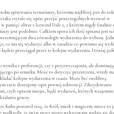
obu spisywania scenariuszy, któremu najbliżej jest do solu
ciaka czytało się opisy przejść poszczególnych wyzwań w
w pamięć obraz z Icewind Dale 2, z którym nigdy finalnie 
szy jest podobnie. Całkiem spora ich ilość spisana jest sc
 prezentującym dwa równoległe wydarzenia do wyboru. Jed
, co ma się wydarzyć albo w zasadzie co powinno się wyda
będzie przeciągał przez te kolejne wydarzenia. Dzisiaj jed
 wynika z preferencji, czy z przyzwyczajenia, ale dominują
ającego po sznurku. Może to dotyczyć przestrzeni, wtedy 
akładać kolejne wydarzenia w czasie. Może być osobliwą
m razie dostajemy opis pewnej sekwencji. Zdecydowanie
mi, czyli opisem miejsc, bądź wydarzeń, których wzajemne
ziałania graczy.
że Kuba postawił tezę, że Król, smok i magiczny miecz to j
 podkreśla, że świat przez niego wykreowany nadaje się do