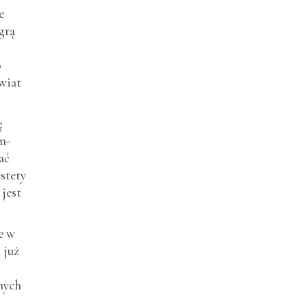
e
grą
o
wiat
ę
m-
ać
stety
 jest
e w
 już
nych