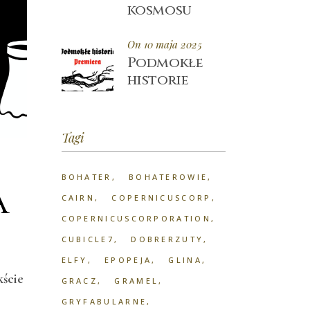
kosmosu
On 10 maja 2025
Podmokłe
historie
Tagi
BOHATER
BOHATEROWIE
a
CAIRN
COPERNICUSCORP
COPERNICUSCORPORATION
CUBICLE7
DOBRERZUTY
ELFY
EPOPEJA
GLINA
kście
GRACZ
GRAMEL
GRYFABULARNE