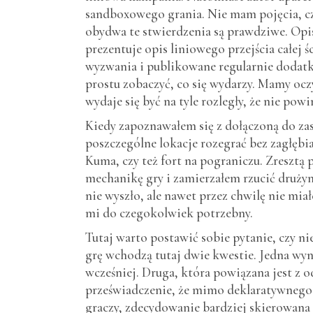
sandboxowego grania. Nie mam pojęcia, cz
obydwa te stwierdzenia są prawdziwe. Opi
prezentuje opis liniowego przejścia całej śc
wyzwania i publikowane regularnie dodatki 
prostu zobaczyć, co się wydarzy. Mamy ocz
wydaje się być na tyle rozległy, że nie pow
Kiedy zapoznawałem się z dołączoną do za
poszczególne lokacje rozegrać bez zagłębia
Kuma, czy też fort na pograniczu. Zresztą
mechanikę gry i zamierzałem rzucić drużyn
nie wyszło, ale nawet przez chwilę nie mia
mi do czegokolwiek potrzebny.
Tutaj warto postawić sobie pytanie, czy n
grę wchodzą tutaj dwie kwestie. Jedna wyni
wcześniej. Druga, która powiązana jest z 
przeświadczenie, że mimo deklaratywnego 
graczy, zdecydowanie bardziej skierowana