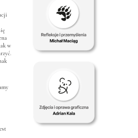
cji
się
ena
nak w
rzyć.
nak
mamy
est