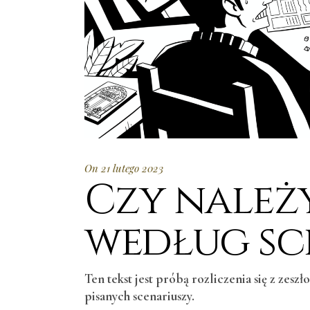
On 21 lutego 2023
Czy należ
według sc
Ten tekst jest próbą rozliczenia się z z
pisanych scenariuszy.