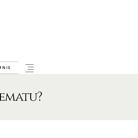
MNIE
hematu?