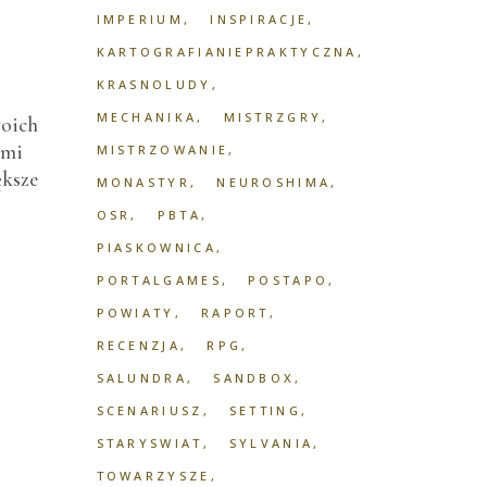
IMPERIUM
INSPIRACJE
KARTOGRAFIANIEPRAKTYCZNA
KRASNOLUDY
MECHANIKA
MISTRZGRY
woich
 mi
MISTRZOWANIE
ększe
MONASTYR
NEUROSHIMA
OSR
PBTA
PIASKOWNICA
PORTALGAMES
POSTAPO
POWIATY
RAPORT
RECENZJA
RPG
SALUNDRA
SANDBOX
SCENARIUSZ
SETTING
STARYSWIAT
SYLVANIA
TOWARZYSZE