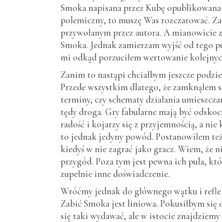
Smoka napisana przez Kubę opublikowana na 
polemiczny, to muszę Was rozczarować. Za
przywołanym przez autora. A mianowicie 
Smoka. Jednak zamierzam wyjść od tego punk
mi odkąd porzuciłem wertowanie kolejnyc
Zanim to nastąpi chciałbym jeszcze podzi
Przede wszystkim dlatego, że zamknąłem si
terminy, czy schematy działania umieszcz
tędy droga. Gry fabularne mają być odskoc
radość i kojarzy się z przyjemnością, a n
to jednak jedyny powód. Postanowiłem też
kiedyś w nie zagrać jako gracz. Wiem, że
przygód. Poza tym jest pewna ich pula, któ
zupełnie inne doświadczenie.
Wróćmy jednak do głównego wątku i refle
Zabić Smoka jest liniowa. Pokusiłbym się 
się taki wydawać, ale w istocie znajdziemy