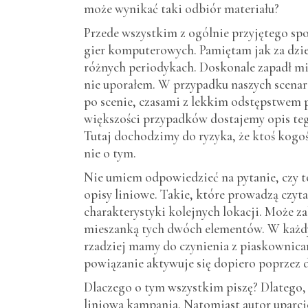
może wynikać taki odbiór materiału?
Przede wszystkim z ogólnie przyjętego spos
gier komputerowych. Pamiętam jak za dzie
różnych periodykach. Doskonale zapadł mi 
nie uporałem. W przypadku naszych scenariu
po scenie, czasami z lekkim odstępstwem
większości przypadków dostajemy opis tego
Tutaj dochodzimy do ryzyka, że ktoś kogoś 
nie o tym.
Nie umiem odpowiedzieć na pytanie, czy to
opisy liniowe. Takie, które prowadzą czyt
charakterystyki kolejnych lokacji. Może z
mieszanką tych dwóch elementów. W każdy
rzadziej mamy do czynienia z piaskownica
powiązanie aktywuje się dopiero poprzez d
Dlaczego o tym wszystkim piszę? Dlatego, 
liniowa kampania. Natomiast autor uparcie