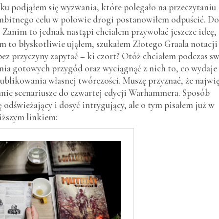
oku podjąłem się wyzwania, które polegało na przeczytaniu
mbitnego celu w połowie drogi postanowiłem odpuścić. Do
 Zanim to jednak nastąpi chciałem przywołać jeszcze ideę,
m to błyskotliwie ująłem, szukałem Złotego Graala notacji
 bez przyczyny zapytać – ki czort? Otóż chciałem podczas s
ia gotowych przygód oraz wyciągnąć z nich to, co wydaje
 publikowania własnej twórczości. Muszę przyznać, że najwi
nie scenariusze do czwartej edycji Warhammera. Sposób
odświeżający i dosyć intrygujący, ale o tym pisałem już w
iższym linkiem: