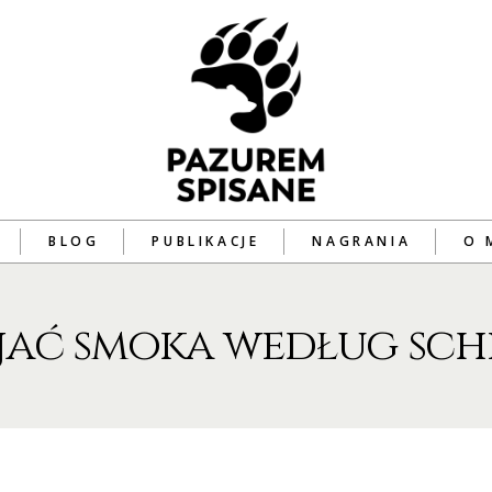
BLOG
PUBLIKACJE
NAGRANIA
O 
ijać smoka według sc