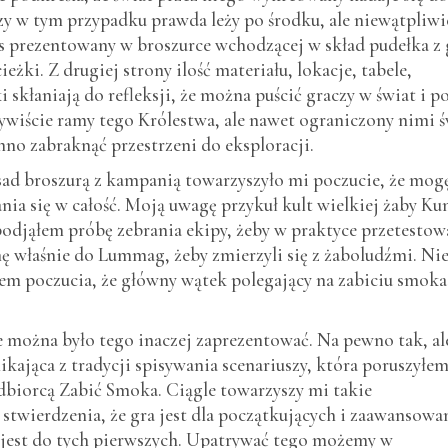
y w tym przypadku prawda leży po środku, ale niewątpliwi
s prezentowany w broszurce wchodzącej w skład pudełka z 
ieżki. Z drugiej strony ilość materiału, lokacje, tabele,
skłaniają do refleksji, że można puścić graczy w świat i p
ywiście ramy tego Królestwa, ale nawet ograniczony nimi ś
inno zabraknąć przestrzeni do eksploracji.
sad broszurą z kampanią towarzyszyło mi poczucie, że mog
nia się w całość. Moją uwagę przykuł kult wielkiej żaby Ku
 podjąłem próbę zebrania ekipy, żeby w praktyce przetestow
ę właśnie do Lummag, żeby zmierzyli się z żaboludźmi. Nie
łem poczucia, że główny wątek polegający na zabiciu smoka
ie można było tego inaczej zaprezentować. Na pewno tak, al
kająca z tradycji spisywania scenariuszy, która poruszyłem
odbiorcą Zabić Smoka. Ciągle towarzyszy mi takie
stwierdzenia, że gra jest dla początkujących i zaawansowa
 jest do tych pierwszych. Upatrywać tego możemy w