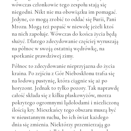
wówczas członkowie tego zespołu stają się
niegodni. Nikt nie ma obowiązku im pomagać.
Jedyne, co mogą zrobić to oddać się Furii, Pani
Mrozu. Mogą też popaść w niewolę jeżeli ktoś
na nich zapoluje. Wówczas do końca życia będą
służyć. Dlatego zdecydowanie częściej wyruszają
na północ w swoją ostatnią wędrówkę, na
spotkanie prawdziwej zimy.
Północ to zdecydowanie nieprzyjazna do życia
kraina. Po zejściu z Gór Nieboskłonu trafia się
na lodową pustynię, która ciągnie się aż po
horyzont. Jednak to tylko pozory. Tak naprawdę
całość składa się z kilku płaskowyżów, morza
pokrytego ogromnymi lądolodami i niezliczoną
ilością kry. Mieszkańcy tego obszaru muszą być
w nieustannym ruchu, bo ich świat każdego
dnia się zmienia. Niektórzy przemierzają go