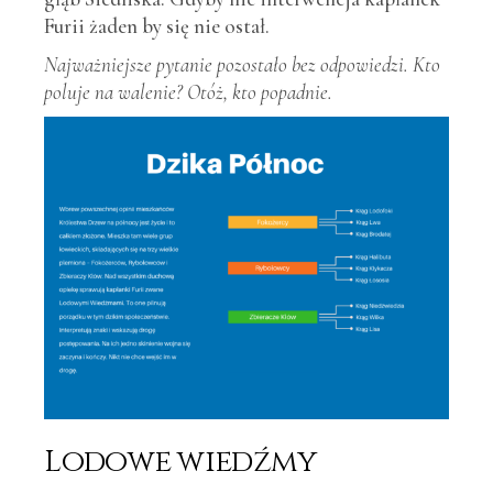
Furii żaden by się nie ostał.
Najważniejsze pytanie pozostało bez odpowiedzi. Kto
poluje na walenie? Otóż, kto popadnie.
Lodowe wiedźmy