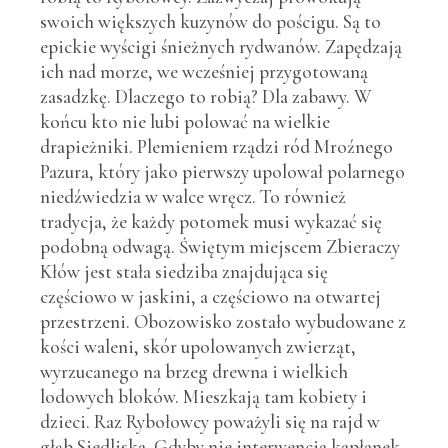
swoich większych kuzynów do pościgu. Są to
epickie wyścigi śnieżnych rydwanów. Zapędzają
ich nad morze, we wcześniej przygotowaną
zasadzkę. Dlaczego to robią? Dla zabawy. W
końcu kto nie lubi polować na wielkie
drapieżniki. Plemieniem rządzi ród Mroźnego
Pazura, który jako pierwszy upolował polarnego
niedźwiedzia w walce wręcz. To również
tradycja, że każdy potomek musi wykazać się
podobną odwagą. Świętym miejscem Zbieraczy
Kłów jest stała siedziba znajdująca się
częściowo w jaskini, a częściowo na otwartej
przestrzeni. Obozowisko zostało wybudowane z
kości waleni, skór upolowanych zwierząt,
wyrzucanego na brzeg drewna i wielkich
lodowych bloków. Mieszkają tam kobiety i
dzieci. Raz Rybołowcy poważyli się na rajd w
głąb Siedliska. Gdyby nie interwencja kapłanek