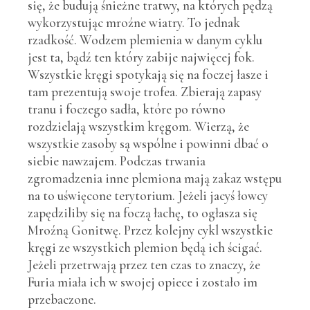
się, że budują śnieżne tratwy, na których pędzą
wykorzystując mroźne wiatry. To jednak
rzadkość. Wodzem plemienia w danym cyklu
jest ta, bądź ten który zabije najwięcej fok.
Wszystkie kręgi spotykają się na foczej łasze i
tam prezentują swoje trofea. Zbierają zapasy
tranu i foczego sadła, które po równo
rozdzielają wszystkim kręgom. Wierzą, że
wszystkie zasoby są wspólne i powinni dbać o
siebie nawzajem. Podczas trwania
zgromadzenia inne plemiona mają zakaz wstępu
na to uświęcone terytorium. Jeżeli jacyś łowcy
zapędziliby się na foczą łachę, to ogłasza się
Mroźną Gonitwę. Przez kolejny cykl wszystkie
kręgi ze wszystkich plemion będą ich ścigać.
Jeżeli przetrwają przez ten czas to znaczy, że
Furia miała ich w swojej opiece i zostało im
przebaczone.