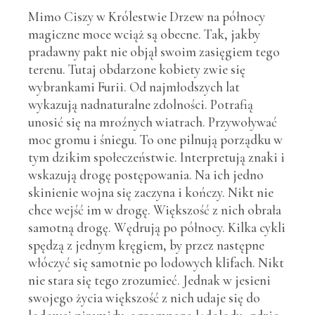
Mimo Ciszy w Królestwie Drzew na północy
magiczne moce wciąż są obecne. Tak, jakby
pradawny pakt nie objął swoim zasięgiem tego
terenu. Tutaj obdarzone kobiety zwie się
wybrankami Furii. Od najmłodszych lat
wykazują nadnaturalne zdolności. Potrafią
unosić się na mroźnych wiatrach. Przywoływać
moc gromu i śniegu. To one pilnują porządku w
tym dzikim społeczeństwie. Interpretują znaki i
wskazują drogę postępowania. Na ich jedno
skinienie wojna się zaczyna i kończy. Nikt nie
chce wejść im w drogę. Większość z nich obrała
samotną drogę. Wędrują po północy. Kilka cykli
spędzą z jednym kręgiem, by przez następne
włóczyć się samotnie po lodowych klifach. Nikt
nie stara się tego zrozumieć. Jednak w jesieni
swojego życia większość z nich udaje się do