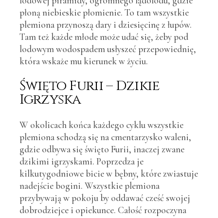
lodowej piramidy, ogromnego lądolodu, gdzie
płoną niebieskie płomienie. To tam wszystkie
plemiona przynoszą dary i dziesięcinę z łupów.
Tam też każde młode może udać się, żeby pod
lodowym wodospadem usłyszeć przepowiednię,
która wskaże mu kierunek w życiu.
Święto Furii – Dzikie
Igrzyska
W okolicach końca każdego cyklu wszystkie
plemiona schodzą się na cmentarzysko waleni,
gdzie odbywa się święto Furii, inaczej zwane
dzikimi igrzyskami. Poprzedza je
kilkutygodniowe bicie w bębny, które zwiastuje
nadejście bogini. Wszystkie plemiona
przybywają w pokoju by oddawać cześć swojej
dobrodziejce i opiekunce. Całość rozpoczyna