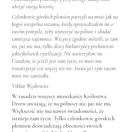
ułożyć swoją
historię.
Członkowie g
órskich plemion patrzyli na mnie jak na
kogoś niespełna rozumu, kiedy opowiedziałem im o
swoim pomyśle, żeby wyruszyć na północ i zbadać
tamtejsze tajemnice. Wszyscy zgodnie m
ówili, że tam
nic już nie ma, tylko dzicy barbarzyńcy pozbawieni
jakiejkolwiek cywilizacji. Nie uwierzyłem im.
Uznałem, że jeżeli jest tam życie, to musi mu
towarzyszyć
coś więcej niż nic. Intuicja i tym razem
mnie nie zawiodł
a.
Vikhar Wędrowiec
W zasadzie wszyscy mieszkańcy Królestwa
Drzew uważają, że na północy nic już nie ma.
Większość nie ma nawet świadomości, że
istnieje tam życie. Tylko członkowie górskich
plemion doświadczają obecności swoich