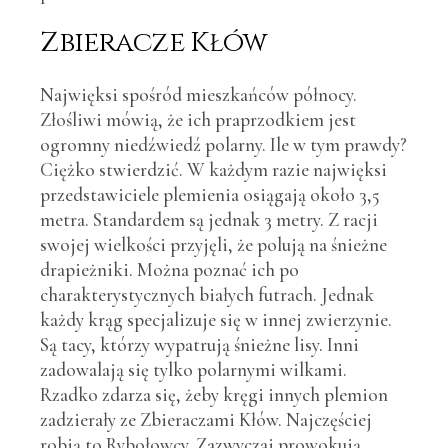
Zbieracze Kłów
Najwięksi spośród mieszkańców północy.
Złośliwi mówią, że ich praprzodkiem jest
ogromny niedźwiedź polarny. Ile w tym prawdy?
Ciężko stwierdzić. W każdym razie najwięksi
przedstawiciele plemienia osiągają około 3,5
metra. Standardem są jednak 3 metry. Z racji
swojej wielkości przyjęli, że polują na śnieżne
drapieżniki. Można poznać ich po
charakterystycznych białych futrach. Jednak
każdy krąg specjalizuje się w innej zwierzynie.
Są tacy, którzy wypatrują śnieżne lisy. Inni
zadowalają się tylko polarnymi wilkami.
Rzadko zdarza się, żeby kręgi innych plemion
zadzierały ze Zbieraczami Kłów. Najczęściej
robią to Rybołowcy. Zazwyczaj prowokują