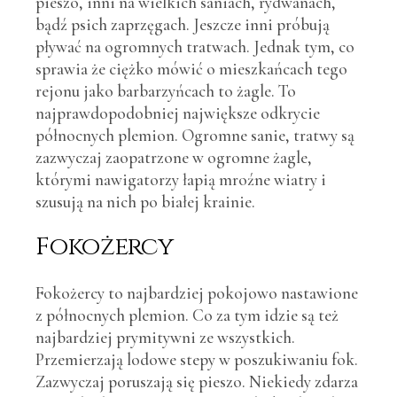
pieszo, inni na wielkich saniach, rydwanach,
bądź psich zaprzęgach. Jeszcze inni próbują
pływać na ogromnych tratwach. Jednak tym, co
sprawia że ciężko mówić o mieszkańcach tego
rejonu jako barbarzyńcach to żagle. To
najprawdopodobniej największe odkrycie
północnych plemion. Ogromne sanie, tratwy są
zazwyczaj zaopatrzone w ogromne żagle,
którymi nawigatorzy łapią mroźne wiatry i
szusują na nich po białej krainie.
Fokożercy
Fokożercy to najbardziej pokojowo nastawione
z północnych plemion. Co za tym idzie są też
najbardziej prymitywni ze wszystkich.
Przemierzają lodowe stepy w poszukiwaniu fok.
Zazwyczaj poruszają się pieszo. Niekiedy zdarza