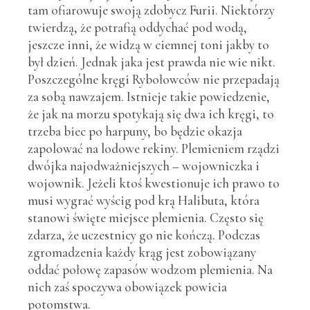
tam ofiarowuje swoją zdobycz Furii. Niektórzy
twierdzą, że potrafią oddychać pod wodą,
jeszcze inni, że widzą w ciemnej toni jakby to
był dzień. Jednak jaka jest prawda nie wie nikt.
Poszczególne kręgi Rybołowców nie przepadają
za sobą nawzajem. Istnieje takie powiedzenie,
że jak na morzu spotykają się dwa ich kręgi, to
trzeba biec po harpuny, bo będzie okazja
zapolować na lodowe rekiny. Plemieniem rządzi
dwójka najodważniejszych – wojowniczka i
wojownik. Jeżeli ktoś kwestionuje ich prawo to
musi wygrać wyścig pod krą Halibuta, która
stanowi święte miejsce plemienia. Często się
zdarza, że uczestnicy go nie kończą. Podczas
zgromadzenia każdy krąg jest zobowiązany
oddać połowę zapasów wodzom plemienia. Na
nich zaś spoczywa obowiązek powicia
potomstwa.