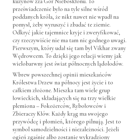
kuzynów zza Gór Nieboskłonu. To
przeświadczenie było na tyle silne wśród
poddanych króla, że nikt nawet nie wpadł na
pomysł, żeby wyruszyć i zbadać te ziemie.
Odkryć jakie tajemnice kryje i zweryfikować,
czy rzeczywiście nie ma tam nic godnego uwagi.
Pierwszym, który udał się tam był Vikhar zwany
Wędrowcem. To dzięki jego relacji wiemy jak
wielobarwny jest świat północnych lądolodów.
Wbrew powszechnej opinii mieszkańców
Królestwa Drzew na północy jest życie i to
całkiem złożone. Mieszka tam wiele grup
łowieckich, składających się na trzy wielkie
plemiona – Fokożerców, Rybołowców i
Zbieraczy Kłów. Każdy krąg ma swojego
przywódcę i płomień, którego pilnują. Jest to
symbol samodzielności i niezależności. Jeżeli
ogień zgaśnie albo zostanie wykradziony