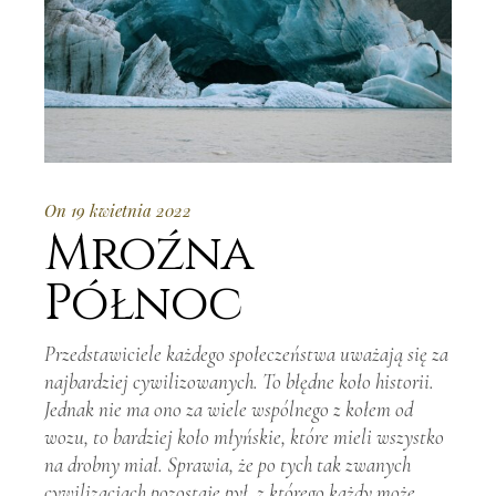
On 19 kwietnia 2022
Mroźna
Północ
Przedstawiciele każdego społeczeństwa uważają się za
najbardziej cywilizowanych. To błędne koło historii.
Jednak nie ma ono za wiele wsp
ólnego z kołem od
wozu, to bardziej koło młyńskie, kt
óre mieli wszystko
na drobny miał. Sprawia, że po tych tak zwanych
cywilizacjach pozostaje pył, z kt
órego każdy może