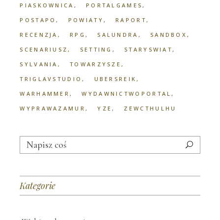
PIASKOWNICA
PORTALGAMES
POSTAPO
POWIATY
RAPORT
RECENZJA
RPG
SALUNDRA
SANDBOX
SCENARIUSZ
SETTING
STARYSWIAT
SYLVANIA
TOWARZYSZE
TRIGLAVSTUDIO
UBERSREIK
WARHAMMER
WYDAWNICTWOPORTAL
WYPRAWAZAMUR
YZE
ZEWCTHULHU
Search
for:
Kategorie
Kategorie