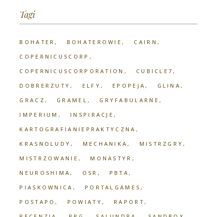
Tagi
BOHATER
BOHATEROWIE
CAIRN
COPERNICUSCORP
COPERNICUSCORPORATION
CUBICLE7
DOBRERZUTY
ELFY
EPOPEJA
GLINA
GRACZ
GRAMEL
GRYFABULARNE
IMPERIUM
INSPIRACJE
KARTOGRAFIANIEPRAKTYCZNA
KRASNOLUDY
MECHANIKA
MISTRZGRY
MISTRZOWANIE
MONASTYR
NEUROSHIMA
OSR
PBTA
PIASKOWNICA
PORTALGAMES
POSTAPO
POWIATY
RAPORT
RECENZJA
RPG
SALUNDRA
SANDBOX