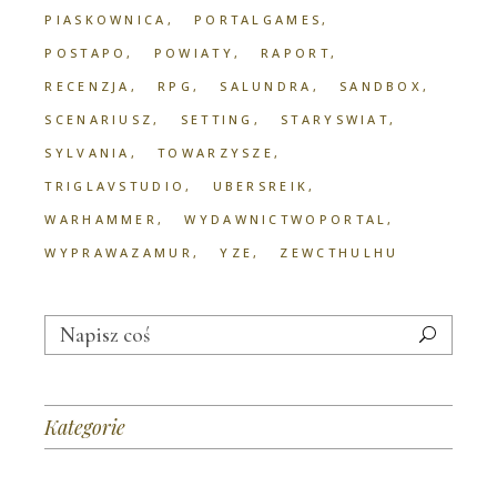
PIASKOWNICA
PORTALGAMES
POSTAPO
POWIATY
RAPORT
RECENZJA
RPG
SALUNDRA
SANDBOX
SCENARIUSZ
SETTING
STARYSWIAT
SYLVANIA
TOWARZYSZE
TRIGLAVSTUDIO
UBERSREIK
WARHAMMER
WYDAWNICTWOPORTAL
WYPRAWAZAMUR
YZE
ZEWCTHULHU
Search
for:
Kategorie
Kategorie