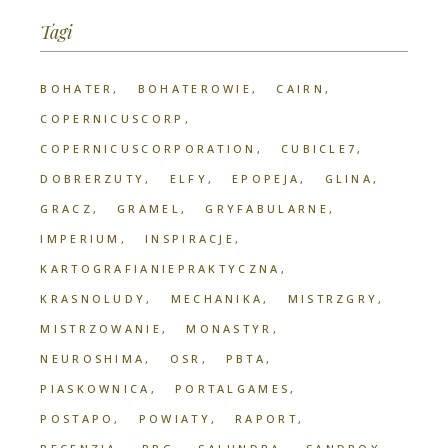
Tagi
BOHATER
BOHATEROWIE
CAIRN
COPERNICUSCORP
COPERNICUSCORPORATION
CUBICLE7
DOBRERZUTY
ELFY
EPOPEJA
GLINA
GRACZ
GRAMEL
GRYFABULARNE
IMPERIUM
INSPIRACJE
KARTOGRAFIANIEPRAKTYCZNA
KRASNOLUDY
MECHANIKA
MISTRZGRY
MISTRZOWANIE
MONASTYR
NEUROSHIMA
OSR
PBTA
PIASKOWNICA
PORTALGAMES
POSTAPO
POWIATY
RAPORT