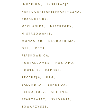
IMPERIUM
INSPIRACJE
KARTOGRAFIANIEPRAKTYCZNA
KRASNOLUDY
MECHANIKA
MISTRZGRY
MISTRZOWANIE
MONASTYR
NEUROSHIMA
OSR
PBTA
PIASKOWNICA
PORTALGAMES
POSTAPO
POWIATY
RAPORT
RECENZJA
RPG
SALUNDRA
SANDBOX
SCENARIUSZ
SETTING
STARYSWIAT
SYLVANIA
TOWARZYSZE