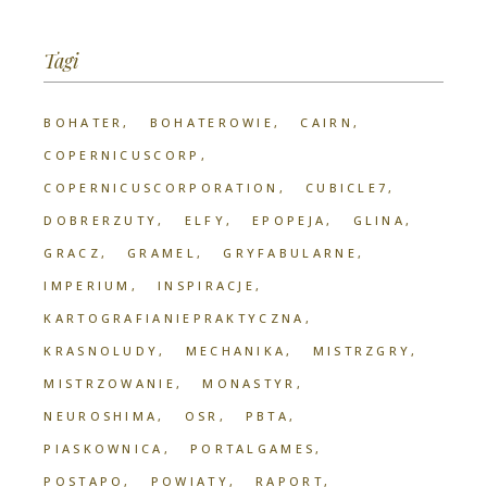
Tagi
BOHATER
BOHATEROWIE
CAIRN
COPERNICUSCORP
COPERNICUSCORPORATION
CUBICLE7
DOBRERZUTY
ELFY
EPOPEJA
GLINA
GRACZ
GRAMEL
GRYFABULARNE
IMPERIUM
INSPIRACJE
KARTOGRAFIANIEPRAKTYCZNA
KRASNOLUDY
MECHANIKA
MISTRZGRY
MISTRZOWANIE
MONASTYR
NEUROSHIMA
OSR
PBTA
PIASKOWNICA
PORTALGAMES
POSTAPO
POWIATY
RAPORT