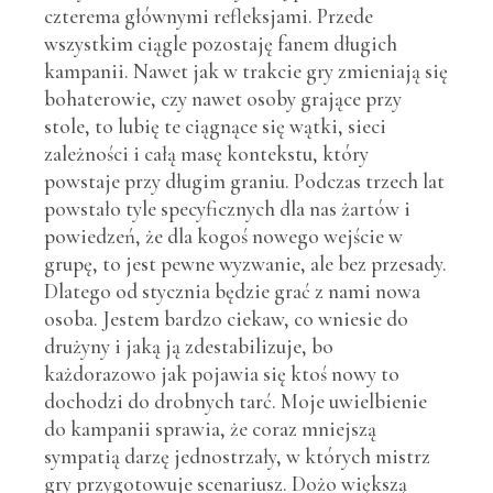
czterema głównymi refleksjami. Przede
wszystkim ciągle pozostaję fanem długich
kampanii. Nawet jak w trakcie gry zmieniają się
bohaterowie, czy nawet osoby grające przy
stole, to lubię te ciągnące się wątki, sieci
zależności i całą masę kontekstu, który
powstaje przy długim graniu. Podczas trzech lat
powstało tyle specyficznych dla nas żartów i
powiedzeń, że dla kogoś nowego wejście w
grupę, to jest pewne wyzwanie, ale bez przesady.
Dlatego od stycznia będzie grać z nami nowa
osoba. Jestem bardzo ciekaw, co wniesie do
drużyny i jaką ją zdestabilizuje, bo
każdorazowo jak pojawia się ktoś nowy to
dochodzi do drobnych tarć. Moje uwielbienie
do kampanii sprawia, że coraz mniejszą
sympatią darzę jednostrzały, w których mistrz
gry przygotowuje scenariusz. Dożo większą