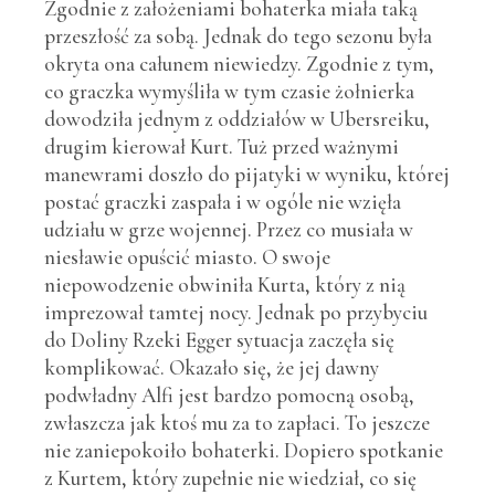
Zgodnie z założeniami bohaterka miała taką
przeszłość za sobą. Jednak do tego sezonu była
okryta ona całunem niewiedzy. Zgodnie z tym,
co graczka wymyśliła w tym czasie żołnierka
dowodziła jednym z oddziałów w Ubersreiku,
drugim kierował Kurt. Tuż przed ważnymi
manewrami doszło do pijatyki w wyniku, której
postać graczki zaspała i w ogóle nie wzięła
udziału w grze wojennej. Przez co musiała w
niesławie opuścić miasto. O swoje
niepowodzenie obwiniła Kurta, który z nią
imprezował tamtej nocy. Jednak po przybyciu
do Doliny Rzeki Egger sytuacja zaczęła się
komplikować. Okazało się, że jej dawny
podwładny Alfi jest bardzo pomocną osobą,
zwłaszcza jak ktoś mu za to zapłaci. To jeszcze
nie zaniepokoiło bohaterki. Dopiero spotkanie
z Kurtem, który zupełnie nie wiedział, co się