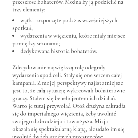
przeszłość bohaterów. Można by ją podzielić na
trzy elementy:
wątki rozpoczęte podczas wcześniejszych
spotkań;
wydarzenia w więzieniu, które miały miejsce
pomiędzy sezonami;
dedykowana historia bohaterów.
Zdecydowanie największą rolę odegrały
wydarzenia spod celi. Stały się one sercem całej
kampanii. Z mojej perspektywy najistotniejsze
jest to, że całą sytuację wykreowali bohaterowie
graczy. Stałem się beneficjentem ich działań.
Warto je tutaj przywołać. Otóż drużyna zakradła
się do imperialnego więzienia, żeby uwolnić
swojego dobrodzieja i towarzysza. Misja
okazała się spektakularną klapą, ale udało im się
uwolnić dwóch groźnych przestępców: