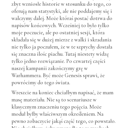
zbyt wzniosłe historie w stosunku do tego, co
oferują nam statystyki, ale nie poddajemy się i
walczymy dalej. Może któraś postać dotrwa do
napisów końcowych. Wcześniej to było tylko
moje poczucie, ale po ostatniej sesji, która
składała się w dużej mierze z walki i skradania
nie tylko ja poczułem, że w te szprychy dostała
się znaczna ilośc piachu. Tutaj niestety widzę
tylko jedno rozwiązanie. Po czwartej części
naszej kampanii zakończymy grę w
Warhammera. Być może Genesis sprawi, że
powrócimy do tego świata.
Wreszcie na koniec chciałbym napisać, że mam
masę materiału. Nie są to scenariusze w
klasycznym znaczeniu tego pojęcia. Może
moduł byłby właściwszym określeniem. Na
pewno zobaczycie jakąś część tego, co powstało.