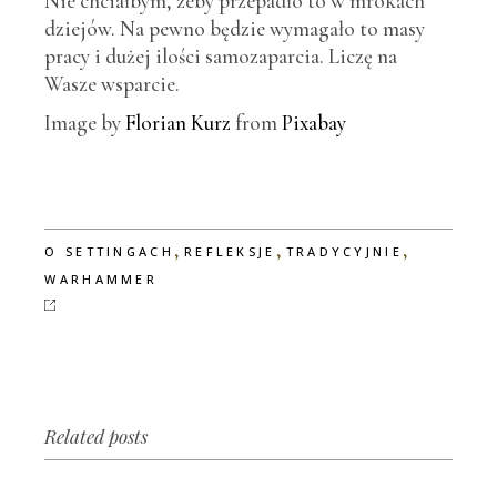
Nie chciałbym, żeby przepadło to w mrokach
dziejów. Na pewno będzie wymagało to masy
pracy i dużej ilości samozaparcia. Liczę na
Wasze wsparcie.
Image by
Florian Kurz
from
Pixabay
,
,
,
O SETTINGACH
REFLEKSJE
TRADYCYJNIE
WARHAMMER
Related posts