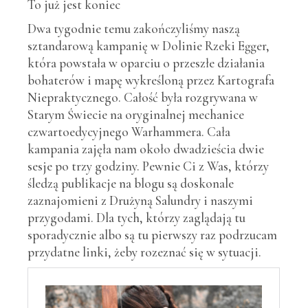
To już jest koniec
Dwa tygodnie temu zakończyliśmy naszą
sztandarową kampanię w Dolinie Rzeki Egger,
która powstała w oparciu o przeszłe działania
bohaterów i mapę wykreśloną przez Kartografa
Niepraktycznego. Całość była rozgrywana w
Starym Świecie na oryginalnej mechanice
czwartoedycyjnego Warhammera. Cała
kampania zajęła nam około dwadzieścia dwie
sesje po trzy godziny. Pewnie Ci z Was, którzy
śledzą publikacje na blogu są doskonale
zaznajomieni z Drużyną Salundry i naszymi
przygodami. Dla tych, którzy zaglądają tu
sporadycznie albo są tu pierwszy raz podrzucam
przydatne linki, żeby rozeznać się w sytuacji.