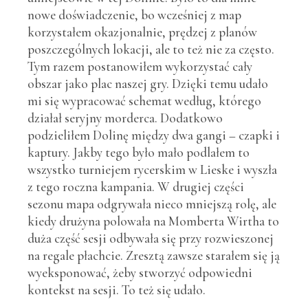
nowe doświadczenie, bo wcześniej z map
korzystałem okazjonalnie, prędzej z planów
poszczególnych lokacji, ale to też nie za często.
Tym razem postanowiłem wykorzystać cały
obszar jako plac naszej gry. Dzięki temu udało
mi się wypracować schemat według, którego
działał seryjny morderca. Dodatkowo
podzieliłem Dolinę między dwa gangi – czapki i
kaptury. Jakby tego było mało podlałem to
wszystko turniejem rycerskim w Lieske i wyszła
z tego roczna kampania. W drugiej części
sezonu mapa odgrywała nieco mniejszą rolę, ale
kiedy drużyna polowała na Momberta Wirtha to
duża część sesji odbywała się przy rozwieszonej
na regale płachcie. Zresztą zawsze starałem się ją
wyeksponować, żeby stworzyć odpowiedni
kontekst na sesji. To też się udało.