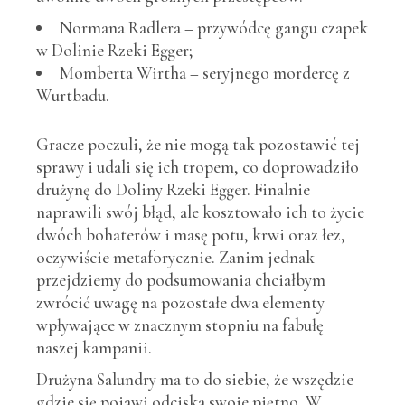
Normana Radlera – przywódcę gangu czapek
w Dolinie Rzeki Egger;
Momberta Wirtha – seryjnego mordercę z
Wurtbadu.
Gracze poczuli, że nie mogą tak pozostawić tej
sprawy i udali się ich tropem, co doprowadziło
drużynę do Doliny Rzeki Egger. Finalnie
naprawili swój błąd, ale kosztowało ich to życie
dwóch bohaterów i masę potu, krwi oraz łez,
oczywiście metaforycznie. Zanim jednak
przejdziemy do podsumowania chciałbym
zwrócić uwagę na pozostałe dwa elementy
wpływające w znacznym stopniu na fabułę
naszej kampanii.
Drużyna Salundry ma to do siebie, że wszędzie
gdzie się pojawi odciska swoje piętno. W