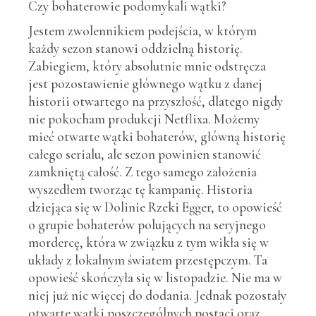
Czy bohaterowie podomykali wątki?
Jestem zwolennikiem podejścia, w którym
każdy sezon stanowi oddzielną historię.
Zabiegiem, który absolutnie mnie odstręcza
jest pozostawienie głównego wątku z danej
historii otwartego na przyszłość, dlatego nigdy
nie pokocham produkcji Netflixa. Możemy
mieć otwarte wątki bohaterów, główną historię
całego serialu, ale sezon powinien stanowić
zamkniętą całość. Z tego samego założenia
wyszedłem tworząc tę kampanię. Historia
dziejąca się w Dolinie Rzeki Egger, to opowieść
o grupie bohaterów polujących na seryjnego
mordercę, która w związku z tym wikła się w
układy z lokalnym światem przestępczym. Ta
opowieść skończyła się w listopadzie. Nie ma w
niej już nic więcej do dodania. Jednak pozostały
otwarte wątki poszczególnych postaci oraz