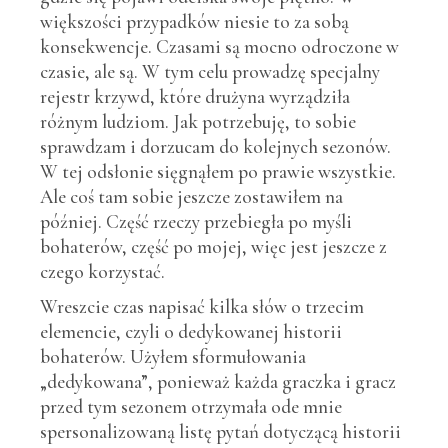
większości przypadków niesie to za sobą
konsekwencje. Czasami są mocno odroczone w
czasie, ale są. W tym celu prowadzę specjalny
rejestr krzywd, które drużyna wyrządziła
różnym ludziom. Jak potrzebuję, to sobie
sprawdzam i dorzucam do kolejnych sezonów.
W tej odsłonie sięgnąłem po prawie wszystkie.
Ale coś tam sobie jeszcze zostawiłem na
później. Część rzeczy przebiegła po myśli
bohaterów, część po mojej, więc jest jeszcze z
czego korzystać.
Wreszcie czas napisać kilka słów o trzecim
elemencie, czyli o dedykowanej historii
bohaterów. Użyłem sformułowania
„dedykowana”, ponieważ każda graczka i gracz
przed tym sezonem otrzymała ode mnie
spersonalizowaną listę pytań dotyczącą historii