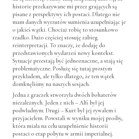
historie przekazywane mi przez grających są
pisane z perspektywy ich postaci. Dlatego nie
mam danych wyrzutów sumienia uzupełniając je
o jakieś wątki. Chociaż robię to stosunkowo
rzadko. Dużo częściej stosuję zabieg
reinterpretacji. To znaczy, że dodaję do
przedstawionych wydarzeń nowy kontekst.
Sytuacje przestają być jednoznaczne, a stają się
problematyczne. Posłużę się tutaj prostym
przykładem, ale tylko dlatego, że ten wątek
domknęliśmy na naszych sesjach.
Jedna z graczek stworzyła dwóch bohaterów
niezależnych. Jeden z nich – Alfi był jej
podwładnym. Drugi – Kurt był jej rywalem i
przyjacielem. Powstali w wyniku mojej prośby,
która miała na celu uzupełnienie historii
postaci o etap pobytu w armii imperialnej.