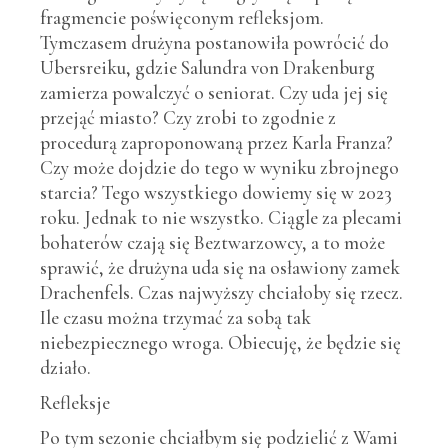
fragmencie poświęconym refleksjom.
Tymczasem drużyna postanowiła powrócić do
Ubersreiku, gdzie Salundra von Drakenburg
zamierza powalczyć o seniorat. Czy uda jej się
przejąć miasto? Czy zrobi to zgodnie z
procedurą zaproponowaną przez Karla Franza?
Czy może dojdzie do tego w wyniku zbrojnego
starcia? Tego wszystkiego dowiemy się w 2023
roku. Jednak to nie wszystko. Ciągle za plecami
bohaterów czają się Beztwarzowcy, a to może
sprawić, że drużyna uda się na osławiony zamek
Drachenfels. Czas najwyższy chciałoby się rzecz.
Ile czasu można trzymać za sobą tak
niebezpiecznego wroga. Obiecuję, że będzie się
działo.
Refleksje
Po tym sezonie chciałbym się podzielić z Wami