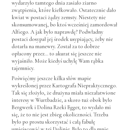
wydarzyło tamtego dnia zasiało ziarno
zwątpienia, które kiełkowało. Ostatecznie dało
kwiat w postaci żądzy zemsty. Niestety nie
skonsumowanej, bo ktoś wcześniej zamordował
Alfiego. A jak było naprawdę? Podwładny
postaci dosypał jej środek usypiający, żeby nie
dotarła na manewry. Został za to dobrze
opłacony przez… to akurat się jeszcze nie
wyjaśniło. Może kiedyś uchylę Wam rąbka
tajemnicy.
Poświęćmy jeszcze kilka słów mapie
wykreślonej przez Kartografa Niepraktycznego.
Tak się złożyło, że drużyna miała niezałatwione
interesy w Wurtbadzie, a skoro tuż obok było
Bergwerk i Dolina Rzeki Egger, to wydało mi
się, że to nie jest zbieg okoliczności. Trzeba
było po prostu skorzystać i całą fabułę
umiejscowić w tej Dolinie. Było to dla mnie