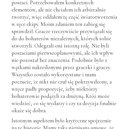
postaci. Potrzebowałem konkretnych
elementów, ale nie chciałem ich arbitralnie
tworzyć, więc oddałem tę część światotworzenia
w ręce ekipy. Moim zdaniem ten zabieg się
sprawdził. Gracze rzeczywiście przywiązali się
do do bohaterów niezależnych, których sobie
stworzyli. Odegrali oni istotną rolę. Nie byli
postaciami pierwszoplanowymi, ale ich wpływ
nie pozostał bez znaczenia. Podobnie było z
wątkami nakreślonymi przez graczki i graczy.
Wszystko zostało wykorzystane i mam
poczucie, że nikt nie czuł się pokrzywdzony, a
wręcz padły propozycje, żeby niektórzy
bohaterowie podążyli za drużyną. Któż może
wiedzieć, co się wydarzy i czy ta decyzja finalnie
okaże się dobra.
Istotnym aspektem było krytyczne spojrzenie
na tę historię. Mamy taką niepisaną umowę, że