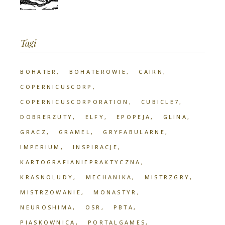
Tagi
BOHATER
BOHATEROWIE
CAIRN
COPERNICUSCORP
COPERNICUSCORPORATION
CUBICLE7
DOBRERZUTY
ELFY
EPOPEJA
GLINA
GRACZ
GRAMEL
GRYFABULARNE
IMPERIUM
INSPIRACJE
KARTOGRAFIANIEPRAKTYCZNA
KRASNOLUDY
MECHANIKA
MISTRZGRY
MISTRZOWANIE
MONASTYR
NEUROSHIMA
OSR
PBTA
PIASKOWNICA
PORTALGAMES