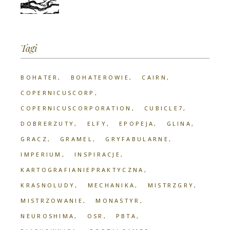
Tagi
BOHATER
BOHATEROWIE
CAIRN
COPERNICUSCORP
COPERNICUSCORPORATION
CUBICLE7
DOBRERZUTY
ELFY
EPOPEJA
GLINA
GRACZ
GRAMEL
GRYFABULARNE
IMPERIUM
INSPIRACJE
KARTOGRAFIANIEPRAKTYCZNA
KRASNOLUDY
MECHANIKA
MISTRZGRY
MISTRZOWANIE
MONASTYR
NEUROSHIMA
OSR
PBTA