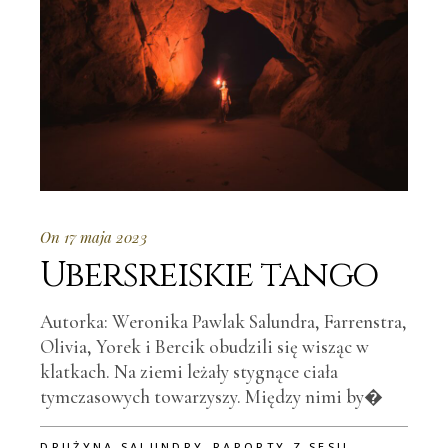
On 17 maja 2023
Ubersreiskie tango
Autorka: Weronika Pawlak Salundra, Farrenstra,
Olivia, Yorek i Bercik obudzili się wisząc w
klatkach. Na ziemi leżały stygnące ciała
tymczasowych towarzyszy. Między nimi by�
,
,
DRUŻYNA SALUNDRY
RAPORTY Z SESJI