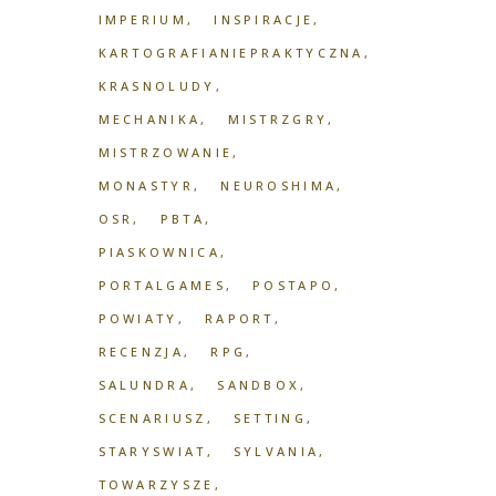
IMPERIUM
INSPIRACJE
KARTOGRAFIANIEPRAKTYCZNA
KRASNOLUDY
MECHANIKA
MISTRZGRY
MISTRZOWANIE
MONASTYR
NEUROSHIMA
OSR
PBTA
PIASKOWNICA
PORTALGAMES
POSTAPO
POWIATY
RAPORT
RECENZJA
RPG
SALUNDRA
SANDBOX
SCENARIUSZ
SETTING
STARYSWIAT
SYLVANIA
TOWARZYSZE