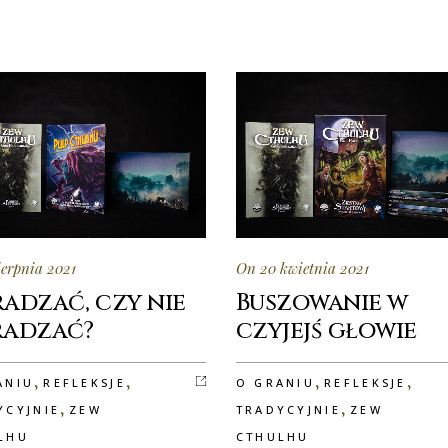
ierpnia 2021
On 20 kwietnia 2021
adzać, czy nie
Buszowanie w
radzać?
czyjejś głowie
,
,
,
,
ANIU
REFLEKSJE
O GRANIU
REFLEKSJE
,
,
YCYJNIE
ZEW
TRADYCYJNIE
ZEW
LHU
CTHULHU