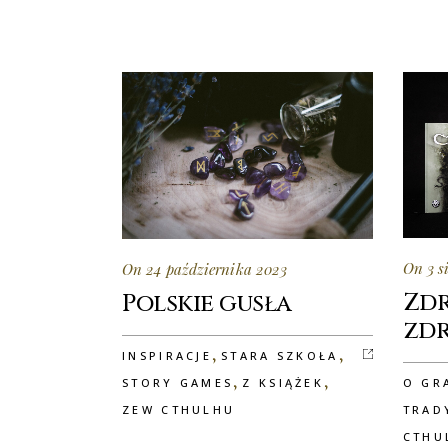
On 3 s
On 24 października 2023
Zdr
Polskie gusła
zd
,
,
INSPIRACJE
STARA SZKOŁA
,
,
O GR
STORY GAMES
Z KSIĄŻEK
TRAD
ZEW CTHULHU
CTHU